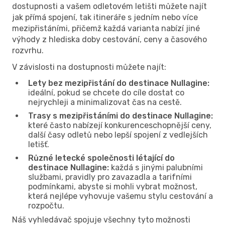
dostupnosti a vašem odletovém letišti můžete najít
jak přímá spojení, tak itineráře s jedním nebo více
mezipřistáními, přičemž každá varianta nabízí jiné
výhody z hlediska doby cestování, ceny a časového
rozvrhu.
V závislosti na dostupnosti můžete najít:
Lety bez mezipřistání do destinace Nullagine:
ideální, pokud se chcete do cíle dostat co
nejrychleji a minimalizovat čas na cestě.
Trasy s mezipřistáními do destinace Nullagine:
které často nabízejí konkurenceschopnější ceny,
další časy odletů nebo lepší spojení z vedlejších
letišť.
Různé letecké společnosti létající do
destinace Nullagine:
každá s jinými palubními
službami, pravidly pro zavazadla a tarifními
podmínkami, abyste si mohli vybrat možnost,
která nejlépe vyhovuje vašemu stylu cestování a
rozpočtu.
Náš vyhledávač spojuje všechny tyto možnosti