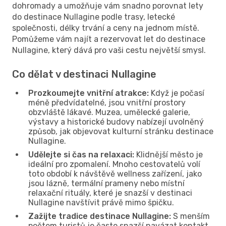
dohromady a umožňuje vám snadno porovnat lety
do destinace Nullagine podle trasy, letecké
společnosti, délky trvání a ceny na jednom místě.
Pomůžeme vám najít a rezervovat let do destinace
Nullagine, který dává pro vaši cestu největší smysl.
Co dělat v destinaci Nullagine
Prozkoumejte vnitřní atrakce:
Když je počasí
méně předvídatelné, jsou vnitřní prostory
obzvláště lákavé. Muzea, umělecké galerie,
výstavy a historické budovy nabízejí uvolněný
způsob, jak objevovat kulturní stránku destinace
Nullagine.
Udělejte si čas na relaxaci:
Klidnější město je
ideální pro zpomalení. Mnoho cestovatelů volí
toto období k návštěvě wellness zařízení, jako
jsou lázně, termální prameny nebo místní
relaxační rituály, které je snazší v destinaci
Nullagine navštívit právě mimo špičku.
Zažijte tradice destinace Nullagine:
S menším
počtem turistů je často snazší navázat kontakt