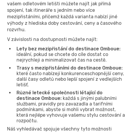
vašem odletovém letišti můžete najít jak přímá
spojení, tak itineráře s jedním nebo více
mezipřistáními, přičemž každá varianta nabízí jiné
výhody z hlediska doby cestování, ceny a časového
rozvrhu.
V závislosti na dostupnosti můžete najít:
Lety bez mezipřistání do destinace Omboue:
ideální, pokud se chcete do cíle dostat co
nejrychleji a minimalizovat čas na cestě.
Trasy s mezipřistáními do destinace Omboue:
které často nabízejí konkurenceschopnější ceny,
další časy odletů nebo lepší spojení z vedlejších
letišť.
Různé letecké společnosti létající do
destinace Omboue:
každá s jinými palubními
službami, pravidly pro zavazadla a tarifními
podmínkami, abyste si mohli vybrat možnost,
která nejlépe vyhovuje vašemu stylu cestování a
rozpočtu.
Náš vyhledávač spojuje všechny tyto možnosti