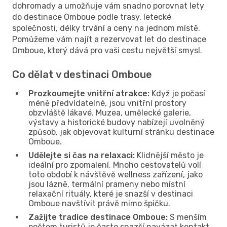
dohromady a umožňuje vám snadno porovnat lety
do destinace Omboue podle trasy, letecké
společnosti, délky trvání a ceny na jednom místě.
Pomůžeme vám najít a rezervovat let do destinace
Omboue, který dává pro vaši cestu největší smysl.
Co dělat v destinaci Omboue
Prozkoumejte vnitřní atrakce:
Když je počasí
méně předvídatelné, jsou vnitřní prostory
obzvláště lákavé. Muzea, umělecké galerie,
výstavy a historické budovy nabízejí uvolněný
způsob, jak objevovat kulturní stránku destinace
Omboue.
Udělejte si čas na relaxaci:
Klidnější město je
ideální pro zpomalení. Mnoho cestovatelů volí
toto období k návštěvě wellness zařízení, jako
jsou lázně, termální prameny nebo místní
relaxační rituály, které je snazší v destinaci
Omboue navštívit právě mimo špičku.
Zažijte tradice destinace Omboue:
S menším
počtem turistů je často snazší navázat kontakt