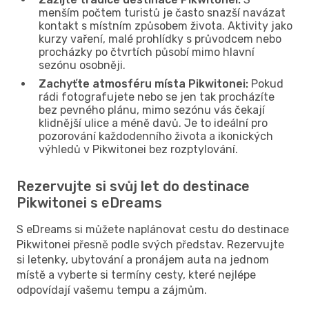
menším počtem turistů je často snazší navázat
kontakt s místním způsobem života. Aktivity jako
kurzy vaření, malé prohlídky s průvodcem nebo
procházky po čtvrtích působí mimo hlavní
sezónu osobněji.
Zachyťte atmosféru místa Pikwitonei:
Pokud
rádi fotografujete nebo se jen tak procházíte
bez pevného plánu, mimo sezónu vás čekají
klidnější ulice a méně davů. Je to ideální pro
pozorování každodenního života a ikonických
výhledů v Pikwitonei bez rozptylování.
Rezervujte si svůj let do destinace
Pikwitonei s eDreams
S eDreams si můžete naplánovat cestu do destinace
Pikwitonei přesně podle svých představ. Rezervujte
si letenky, ubytování a pronájem auta na jednom
místě a vyberte si termíny cesty, které nejlépe
odpovídají vašemu tempu a zájmům.