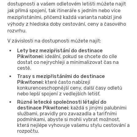
dostupnosti a vašem odletovém letišti můžete najít
jak přímá spojení, tak itineráře s jedním nebo více
mezipřistáními, přičemž každá varianta nabízí jiné
výhody z hlediska doby cestování, ceny a časového
rozvrhu.
V závislosti na dostupnosti můžete najít:
Lety bez mezipřistání do destinace
Pikwitonei:
ideální, pokud se chcete do cíle
dostat co nejrychleji a minimalizovat čas na
cestě.
Trasy s mezipřistáními do destinace
Pikwitonei:
které často nabízejí
konkurenceschopnější ceny, další časy odletů
nebo lepší spojení z vedlejších letišť.
Různé letecké společnosti létající do
destinace Pikwitonei:
každá s jinými palubními
službami, pravidly pro zavazadla a tarifními
podmínkami, abyste si mohli vybrat možnost,
která nejlépe vyhovuje vašemu stylu cestování a
rozpočtu.