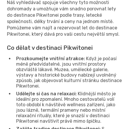
Náš vyhledávač spojuje všechny tyto možnosti
dohromady a umožňuje vám snadno porovnat lety
do destinace Pikwitonei podle trasy, letecké
společnosti, délky trvání a ceny na jednom místě.
Pomůžeme vám najít a rezervovat let do destinace
Pikwitonei, který dává pro vaši cestu největší smysl.
Co dělat v destinaci Pikwitonei
Prozkoumejte vnitřní atrakce:
Když je počasí
méně předvídatelné, jsou vnitřní prostory
obzvláště lákavé. Muzea, umělecké galerie,
výstavy a historické budovy nabízejí uvolněný
způsob, jak objevovat kulturní stránku destinace
Pikwitonei.
Udělejte si čas na relaxaci:
Klidnější město je
ideální pro zpomalení. Mnoho cestovatelů volí
toto období k návštěvě wellness zařízení, jako
jsou lázně, termální prameny nebo místní
relaxační rituály, které je snazší v destinaci
Pikwitonei navštívit právě mimo špičku.
Zažijte tradice destinace Pikwitonei:
S