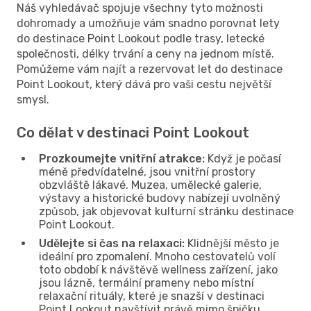
Náš vyhledávač spojuje všechny tyto možnosti
dohromady a umožňuje vám snadno porovnat lety
do destinace Point Lookout podle trasy, letecké
společnosti, délky trvání a ceny na jednom místě.
Pomůžeme vám najít a rezervovat let do destinace
Point Lookout, který dává pro vaši cestu největší
smysl.
Co dělat v destinaci Point Lookout
Prozkoumejte vnitřní atrakce:
Když je počasí
méně předvídatelné, jsou vnitřní prostory
obzvláště lákavé. Muzea, umělecké galerie,
výstavy a historické budovy nabízejí uvolněný
způsob, jak objevovat kulturní stránku destinace
Point Lookout.
Udělejte si čas na relaxaci:
Klidnější město je
ideální pro zpomalení. Mnoho cestovatelů volí
toto období k návštěvě wellness zařízení, jako
jsou lázně, termální prameny nebo místní
relaxační rituály, které je snazší v destinaci
Point Lookout navštívit právě mimo špičku.