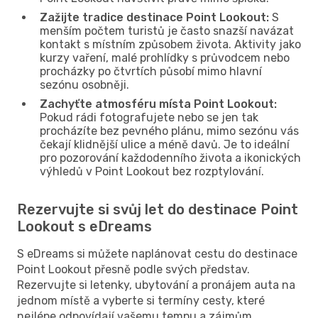
Zažijte tradice destinace Point Lookout:
S
menším počtem turistů je často snazší navázat
kontakt s místním způsobem života. Aktivity jako
kurzy vaření, malé prohlídky s průvodcem nebo
procházky po čtvrtích působí mimo hlavní
sezónu osobněji.
Zachyťte atmosféru místa Point Lookout:
Pokud rádi fotografujete nebo se jen tak
procházíte bez pevného plánu, mimo sezónu vás
čekají klidnější ulice a méně davů. Je to ideální
pro pozorování každodenního života a ikonických
výhledů v Point Lookout bez rozptylování.
Rezervujte si svůj let do destinace Point
Lookout s eDreams
S eDreams si můžete naplánovat cestu do destinace
Point Lookout přesně podle svých představ.
Rezervujte si letenky, ubytování a pronájem auta na
jednom místě a vyberte si termíny cesty, které
nejlépe odpovídají vašemu tempu a zájmům.