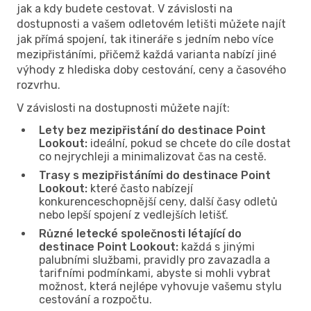
jak a kdy budete cestovat. V závislosti na
dostupnosti a vašem odletovém letišti můžete najít
jak přímá spojení, tak itineráře s jedním nebo více
mezipřistáními, přičemž každá varianta nabízí jiné
výhody z hlediska doby cestování, ceny a časového
rozvrhu.
V závislosti na dostupnosti můžete najít:
Lety bez mezipřistání do destinace Point
Lookout:
ideální, pokud se chcete do cíle dostat
co nejrychleji a minimalizovat čas na cestě.
Trasy s mezipřistáními do destinace Point
Lookout:
které často nabízejí
konkurenceschopnější ceny, další časy odletů
nebo lepší spojení z vedlejších letišť.
Různé letecké společnosti létající do
destinace Point Lookout:
každá s jinými
palubními službami, pravidly pro zavazadla a
tarifními podmínkami, abyste si mohli vybrat
možnost, která nejlépe vyhovuje vašemu stylu
cestování a rozpočtu.