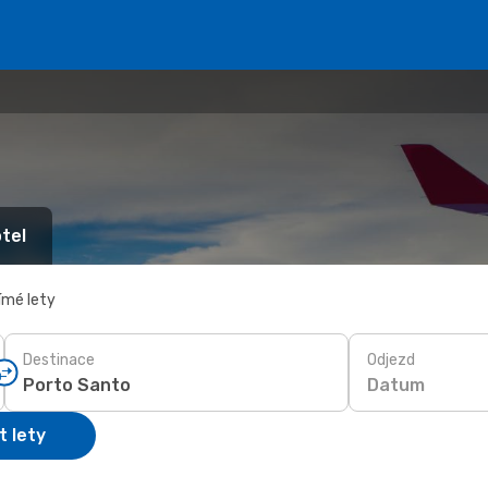
tel
ímé lety
Destinace
Odjezd
Datum
t lety