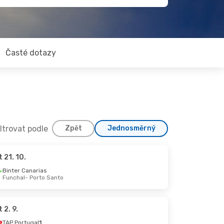
Časté dotazy
iltrovat podle
Zpět
Jednosměrný
t 21. 10.
Binter Canarias
Funchal
- Porto Santo
t 2. 9.
TAP Portugal
1