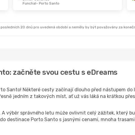
Funchal
- Porto Santo
So 5. 9.
- So 12. 9.
TAP Portugal
1
Praha
- Porto Santo
TAP Portugal
1
Porto Santo
- Praha
 posledních 20 dnů pro uvedená období a neměly by být považovány za koneč
nto: začněte svou cestu s eDreams
to Santo! Některé cesty začínají dlouho před nástupem do le
esně jedním z takových míst, ať už vás láká na krátkou přes
k. A výběr správného letu může ovlivnit celý zážitek, který
o destinace Porto Santo s jasnými cenami, mnoha trasami 