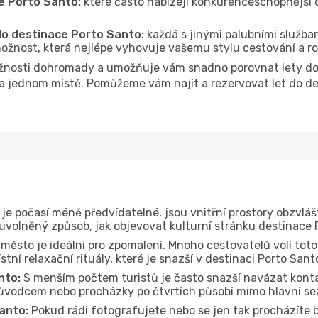
e Porto Santo:
které často nabízejí konkurenceschopnější ce
 do destinace Porto Santo:
každá s jinými palubními službam
ožnost, která nejlépe vyhovuje vašemu stylu cestování a r
žnosti dohromady a umožňuje vám snadno porovnat lety do 
 na jednom místě. Pomůžeme vám najít a rezervovat let do de
je počasí méně předvídatelné, jsou vnitřní prostory obzvláš
 uvolněný způsob, jak objevovat kulturní stránku destinace 
 město je ideální pro zpomalení. Mnoho cestovatelů volí toto
tní relaxační rituály, které je snazší v destinaci Porto San
nto:
S menším počtem turistů je často snazší navázat konta
průvodcem nebo procházky po čtvrtích působí mimo hlavní se
anto:
Pokud rádi fotografujete nebo se jen tak procházíte