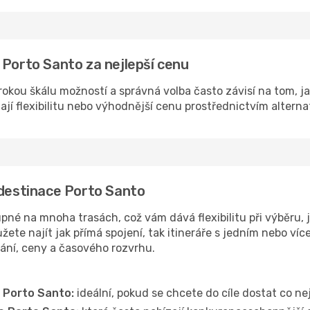
 Porto Santo za nejlepší cenu
rokou škálu možností a správná volba často závisí na tom, j
dají flexibilitu nebo výhodnější cenu prostřednictvím alterna
 destinace Porto Santo
né na mnoha trasách, což vám dává flexibilitu při výběru, j
ete najít jak přímá spojení, tak itineráře s jedním nebo víc
vání, ceny a časového rozvrhu.
 Porto Santo:
ideální, pokud se chcete do cíle dostat co ne