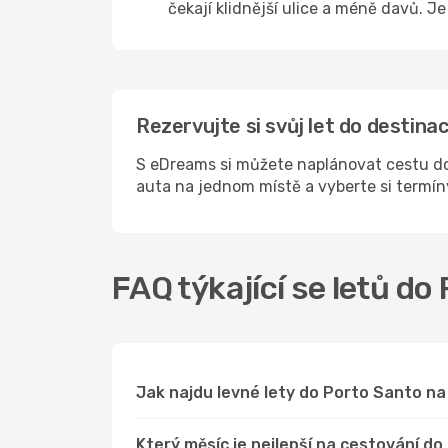
čekají klidnější ulice a méně davů. J
Rezervujte si svůj let do destin
S eDreams si můžete naplánovat cestu do
auta na jednom místě a vyberte si termí
FAQ týkající se letů do
Jak najdu levné lety do Porto Santo 
Který měsíc je nejlepší na cestování d