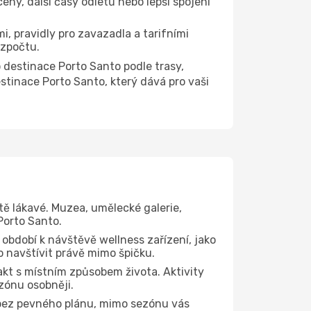
ny, další časy odletů nebo lepší spojení
i, pravidly pro zavazadla a tarifními
ozpočtu.
destinace Porto Santo podle trasy,
stinace Porto Santo, který dává pro vaši
tě lákavé. Muzea, umělecké galerie,
Porto Santo.
 období k návštěvě wellness zařízení, jako
to navštívit právě mimo špičku.
kt s místním způsobem života. Aktivity
zónu osobněji.
 bez pevného plánu, mimo sezónu vás