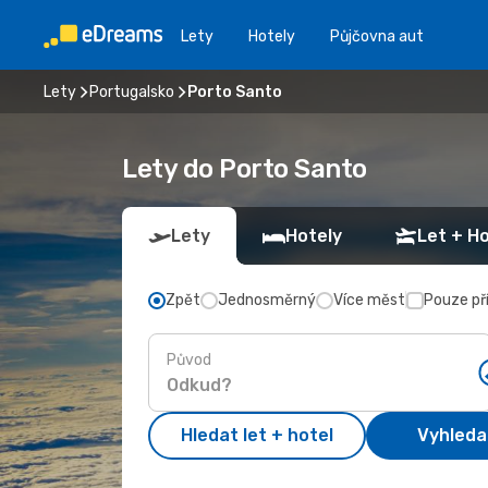
Lety
Hotely
Půjčovna aut
Lety
Portugalsko
Porto Santo
Lety do Porto Santo
Lety
Hotely
Let + Ho
Zpět
Jednosměrný
Více měst
Pouze př
Původ
Hledat let + hotel
Vyhleda