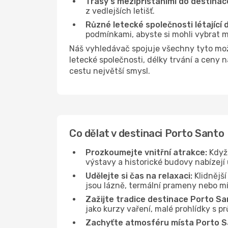
Trasy s mezipřistáními do destinac
z vedlejších letišť.
Různé letecké společnosti létající
podmínkami, abyste si mohli vybrat m
Náš vyhledávač spojuje všechny tyto mo
letecké společnosti, délky trvání a ceny
cestu největší smysl.
Co dělat v destinaci Porto Santo
Prozkoumejte vnitřní atrakce:
Když 
výstavy a historické budovy nabízejí
Udělejte si čas na relaxaci:
Klidnější
jsou lázně, termální prameny nebo mís
Zažijte tradice destinace Porto Sa
jako kurzy vaření, malé prohlídky s 
Zachyťte atmosféru místa Porto S