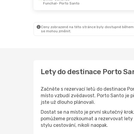
Funchal
- Porto Santo
So 29. 8.
- St 2. 9.
Pá 23. 10.
- Po 2. 11.
Easyjet
TAP Portugal
1
Lisabon
- Porto Santo
Praha
- Porto Santo
Binter Canarias
1
Binter Canarias
2
Porto Santo
- Lisabon
Porto Santo
- Praha
Ceny zobrazené na této stránce byly dostupné během
se mohou změnit.
Lety do destinace Porto Sa
Začněte s rezervací letů do destinace Por
místo vzbudí zvědavost. Porto Santo je př
jste už dlouho plánovali.
Dostat se na místo je první skutečný kro
pomůžeme prozkoumat a rezervovat lety d
stylu cestování, nikoli naopak.