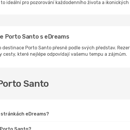
e to ideální pro pozorování každodenního života a ikonickýc
ace Porto Santo s eDreams
 destinace Porto Santo přesně podle svých představ. Rezerv
ny cesty, které nejlépe odpovídají vašemu tempu a zájmům.
 Porto Santo
na stránkách eDreams?
o Porto Santo?