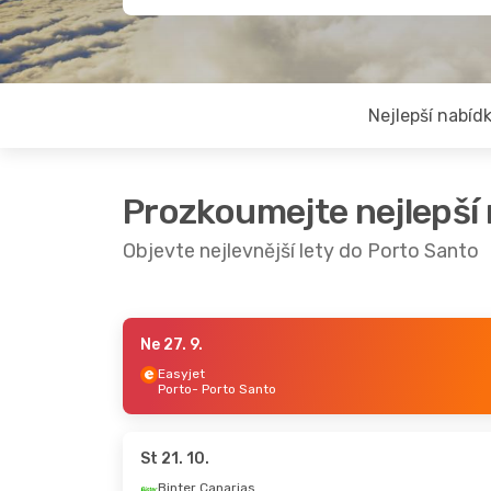
Nejlepší nabíd
Prozkoumejte nejlepší
Objevte nejlevnější lety do Porto Santo
Ne 27. 9.
Pá 25. 9.
- Pá 25. 9.
Út 20. 10.
- Út 20. 10
Easyjet
Porto
- Porto Santo
Binter Canarias
Binter Canarias
Funchal
- Porto Santo
Funchal
- Porto Santo
Binter Canarias
Binter Canarias
Porto Santo
- Funchal
Porto Santo
- Funchal
St 21. 10.
Binter Canarias