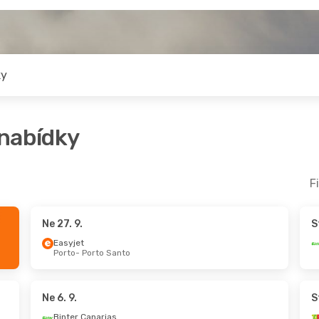
ky
 nabídky
F
Ne 27. 9.
S
.
So 3. 10.
- Pá 9. 10.
Easyjet
Porto
- Porto Santo
TAP Portugal
1
Praha
- Porto Santo
TAP Portugal
1
Porto Santo
- Praha
Ne 6. 9.
S
Binter Canarias