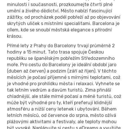
minulosti i současnosti, prozkoumejte čtvrti plné
umění a živého dědictví. Město nabízí fascinující
zážitky, od procházek podél pobřeží až po objevování
skrytých uliček s místními specialitami. Barcelona je
cílem, kde se snoubí městská elegance s přírodní
krásou.
Přímé lety z Prahy do Barcelony trvají průměrně 2
hodiny a 15 minut. Tato trasa spojuje Českou
republiku se španělským pobřežím Středozemního
moře. Pro cestu do Barcelony je ideální období jaro
(duben až červen) a podzim (září až říjen). V těchto
měsících je počasí příjemné s mírnými teplotami, což
je vhodné pro prohlídku města i relaxaci. Vyhnete se
tak letním vedrům a davům turistů. Zima přináší
chladnější, ale stále mírné počasí a méně turistů, což
může být výhodné pro ty, kteří preferují klidnější
atmosféru a nižší ceny letenek i ubytování. Během
letních měsíců, od července do srpna, město ožívá
plážovými aktivitami a festivaly, ale teploty mohou
být vysoké. Naplánujte si cestu s eDreams a využijte