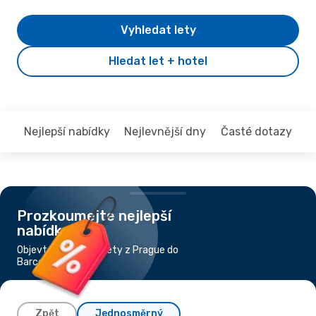
Vyhledat lety
Hledat let + hotel
Nejlepší nabídky
Nejlevnější dny
Časté dotazy
Prozkoumejte nejlepší
nabídky
Objevte nejlevnější lety z Prague do
Barcelona
Zpět
Jednosměrný