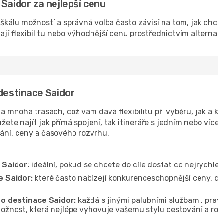
Saidor za nejlepší cenu
 škálu možností a správná volba často závisí na tom, jak ch
dají flexibilitu nebo výhodnější cenu prostřednictvím alterna
 destinace Saidor
 mnoha trasách, což vám dává flexibilitu při výběru, jak a 
ete najít jak přímá spojení, tak itineráře s jedním nebo víc
vání, ceny a časového rozvrhu.
 Saidor:
ideální, pokud se chcete do cíle dostat co nejrychle
e Saidor:
které často nabízejí konkurenceschopnější ceny, da
do destinace Saidor:
každá s jinými palubními službami, pra
ožnost, která nejlépe vyhovuje vašemu stylu cestování a r