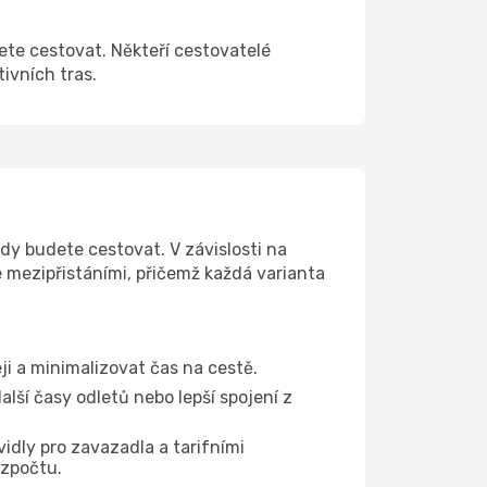
cete cestovat. Někteří cestovatelé
tivních tras.
kdy budete cestovat. V závislosti na
e mezipřistáními, přičemž každá varianta
ji a minimalizovat čas na cestě.
lší časy odletů nebo lepší spojení z
vidly pro zavazadla a tarifními
ozpočtu.