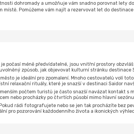
nosti dohromady a umožňuje vám snadno porovnat lety do d
m místě. Pomůžeme vám najít a rezervovat let do destinace S
je počasí méně předvídatelné, jsou vnitřní prostory obzvláš
 uvolněný způsob, jak objevovat kulturní stránku destinace 
 město je ideální pro zpomalení. Mnoho cestovatelů volí toto
tní relaxační rituály, které je snazší v destinaci Saidor nav
menším počtem turistů je často snazší navázat kontakt s m
dcem nebo procházky po čtvrtích působí mimo hlavní sezónu
Pokud rádi fotografujete nebo se jen tak procházíte bez pe
eální pro pozorování každodenního života a ikonických výhle