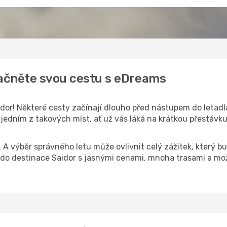
začněte svou cestu s eDreams
dor! Některé cesty začínají dlouho před nástupem do letadla.
jedním z takových míst, ať už vás láká na krátkou přestávku,
k. A výběr správného letu může ovlivnit celý zážitek, který
o destinace Saidor s jasnými cenami, mnoha trasami a mož