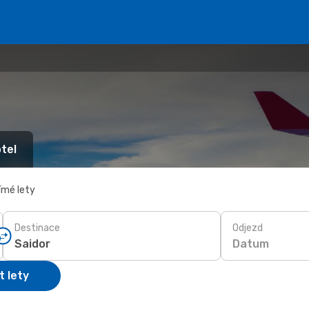
tel
ímé lety
Destinace
Odjezd
Datum
t lety