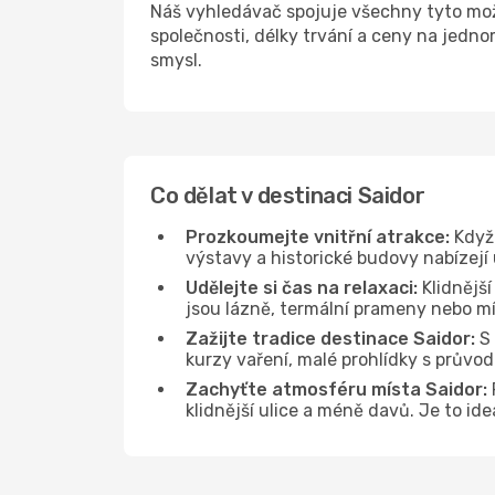
Náš vyhledávač spojuje všechny tyto mož
společnosti, délky trvání a ceny na jedno
smysl.
Co dělat v destinaci Saidor
Prozkoumejte vnitřní atrakce:
Když 
výstavy a historické budovy nabízejí
Udělejte si čas na relaxaci:
Klidnější
jsou lázně, termální prameny nebo mís
Zažijte tradice destinace Saidor:
S 
kurzy vaření, malé prohlídky s průvo
Zachyťte atmosféru místa Saidor:
klidnější ulice a méně davů. Je to id