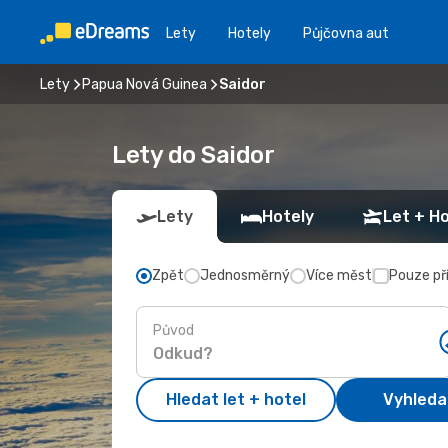
Lety
Hotely
Půjčovna aut
Lety
Papua Nová Guinea
Saidor
Lety do Saidor
Lety
Hotely
Let + Ho
Zpět
Jednosměrný
Více měst
Pouze př
Původ
Hledat let + hotel
Vyhleda