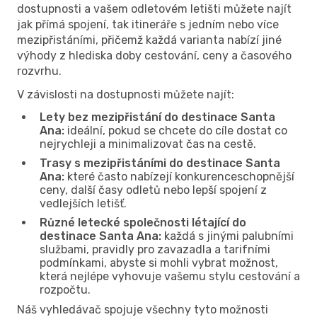
dostupnosti a vašem odletovém letišti můžete najít
jak přímá spojení, tak itineráře s jedním nebo více
mezipřistáními, přičemž každá varianta nabízí jiné
výhody z hlediska doby cestování, ceny a časového
rozvrhu.
V závislosti na dostupnosti můžete najít:
Lety bez mezipřistání do destinace Santa
Ana:
ideální, pokud se chcete do cíle dostat co
nejrychleji a minimalizovat čas na cestě.
Trasy s mezipřistáními do destinace Santa
Ana:
které často nabízejí konkurenceschopnější
ceny, další časy odletů nebo lepší spojení z
vedlejších letišť.
Různé letecké společnosti létající do
destinace Santa Ana:
každá s jinými palubními
službami, pravidly pro zavazadla a tarifními
podmínkami, abyste si mohli vybrat možnost,
která nejlépe vyhovuje vašemu stylu cestování a
rozpočtu.
Náš vyhledávač spojuje všechny tyto možnosti