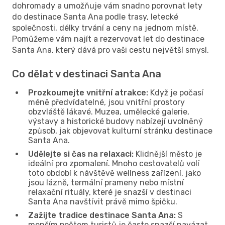
dohromady a umožňuje vám snadno porovnat lety
do destinace Santa Ana podle trasy, letecké
společnosti, délky trvání a ceny na jednom místě.
Pomůžeme vám najít a rezervovat let do destinace
Santa Ana, který dává pro vaši cestu největší smysl.
Co dělat v destinaci Santa Ana
Prozkoumejte vnitřní atrakce:
Když je počasí
méně předvídatelné, jsou vnitřní prostory
obzvláště lákavé. Muzea, umělecké galerie,
výstavy a historické budovy nabízejí uvolněný
způsob, jak objevovat kulturní stránku destinace
Santa Ana.
Udělejte si čas na relaxaci:
Klidnější město je
ideální pro zpomalení. Mnoho cestovatelů volí
toto období k návštěvě wellness zařízení, jako
jsou lázně, termální prameny nebo místní
relaxační rituály, které je snazší v destinaci
Santa Ana navštívit právě mimo špičku.
Zažijte tradice destinace Santa Ana:
S
menším počtem turistů je často snazší navázat