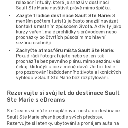
relaxační rituály, které je snazší v destinaci
Sault Ste Marie navštívit právě mimo špičku.
Zažijte tradice destinace Sault Ste Marie:
S
menším počtem turistů je často snazší navázat
kontakt s místním způsobem života. Aktivity jako
kurzy vaření, malé prohlídky s průvodcem nebo
procházky po čtvrtích působí mimo hlavní
sezónu osobněji.
Zachyťte atmosféru místa Sault Ste Marie:
Pokud rádi fotografujete nebo se jen tak
procházíte bez pevného plánu, mimo sezónu vás
čekají klidnější ulice a méně davů. Je to ideální
pro pozorování každodenního života a ikonických
výhledů v Sault Ste Marie bez rozptylování.
Rezervujte si svůj let do destinace Sault
Ste Marie s eDreams
S eDreams si můžete naplánovat cestu do destinace
Sault Ste Marie přesně podle svých představ.
Rezervujte si letenky, ubytování a pronájem auta na