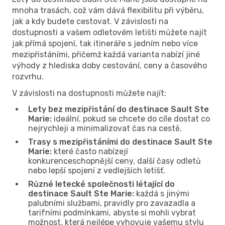
mnoha trasách, což vám dává flexibilitu při výběru,
jak a kdy budete cestovat. V závislosti na
dostupnosti a vašem odletovém letišti můžete najít
jak přímá spojení, tak itineráře s jedním nebo více
mezipřistáními, přičemž každá varianta nabízí jiné
výhody z hlediska doby cestování, ceny a časového
rozvrhu.
V závislosti na dostupnosti můžete najít:
Lety bez mezipřistání do destinace Sault Ste
Marie:
ideální, pokud se chcete do cíle dostat co
nejrychleji a minimalizovat čas na cestě.
Trasy s mezipřistáními do destinace Sault Ste
Marie:
které často nabízejí
konkurenceschopnější ceny, další časy odletů
nebo lepší spojení z vedlejších letišť.
Různé letecké společnosti létající do
destinace Sault Ste Marie:
každá s jinými
palubními službami, pravidly pro zavazadla a
tarifními podmínkami, abyste si mohli vybrat
možnost, která nejlépe vyhovuje vašemu stylu