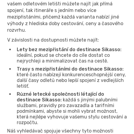
vašem odletovém letišti můžete najít jak přímá
spojení, tak itineráře s jedním nebo více
mezipřistáními, přičemž každá varianta nabízí jiné
výhody z hlediska doby cestování, ceny a časového
rozvrhu.
V závislosti na dostupnosti můžete najít:
Lety bez mezipřistání do destinace Sikasso:
ideální, pokud se chcete do cíle dostat co
nejrychleji a minimalizovat čas na cestě.
Trasy s mezipřistáními do destinace Sikasso:
které často nabízejí konkurenceschopnější ceny,
další časy odletů nebo lepší spojení z vedlejších
letišť.
Různé letecké společnosti létající do
destinace Sikasso:
každá s jinými palubními
službami, pravidly pro zavazadla a tarifními
podmínkami, abyste si mohli vybrat možnost,
která nejlépe vyhovuje vašemu stylu cestování a
rozpočtu.
Náš vyhledávač spojuje všechny tyto možnosti