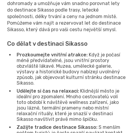
dohromady a umožňuje vám snadno porovnat lety
do destinace Sikasso podle trasy, letecké
společnosti, délky trvání a ceny na jednom místě.
Pomůžeme vám najít a rezervovat let do destinace
Sikasso, který dává pro vaši cestu největší smysl.
Co dělat v destinaci Sikasso
Prozkoumejte vnitřní atrakce:
Když je počasí
méně předvídatelné, jsou vnitřní prostory
obzvláště lákavé. Muzea, umělecké galerie,
výstavy a historické budovy nabízejí uvolněný
způsob, jak objevovat kulturní stránku destinace
Sikasso.
Udělejte si čas na relaxaci:
Klidnější město je
ideální pro zpomalení. Mnoho cestovatelů volí
toto období k návštěvě wellness zařízení, jako
jsou lázně, termální prameny nebo místní
relaxační rituály, které je snazší v destinaci
Sikasso navštívit právě mimo špičku.
Zažijte tradice destinace Sikasso:
S menším
počtem turistů je často snazší navázat kontakt