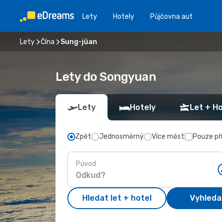
Lety
Hotely
Půjčovna aut
Lety
Čína
Sung-jüan
Lety do Songyuan
Lety
Hotely
Let + Ho
Zpět
Jednosměrný
Více měst
Pouze př
Původ
Hledat let + hotel
Vyhleda