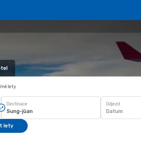
tel
ímé lety
Destinace
Odjezd
Datum
t lety