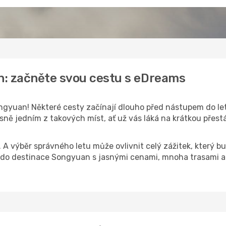
n: začněte svou cestu s eDreams
ngyuan! Některé cesty začínají dlouho před nástupem do leta
ě jedním z takových míst, ať už vás láká na krátkou přestáv
k. A výběr správného letu může ovlivnit celý zážitek, který
do destinace Songyuan s jasnými cenami, mnoha trasami a 