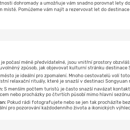
žnosti dohromady a umožňuje vám snadno porovnat lety do 
om místě. Pomůžeme vám najít a rezervovat let do destinace
je počasí méně předvídatelné, jsou vnitřní prostory obzvláš
 uvolněný způsob, jak objevovat kulturní stránku destinace
 město je ideální pro zpomalení. Mnoho cestovatelů volí toto
tní relaxační rituály, které je snazší v destinaci Songyuan 
n:
S menším počtem turistů je často snazší navázat kontakt 
dcem nebo procházky po čtvrtích působí mimo hlavní sezónu
an:
Pokud rádi fotografujete nebo se jen tak procházíte be
deální pro pozorování každodenního života a ikonických výhl