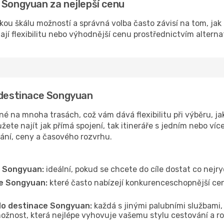
 Songyuan za nejlepší cenu
kou škálu možností a správná volba často závisí na tom, jak
dají flexibilitu nebo výhodnější cenu prostřednictvím alterna
o destinace Songyuan
 na mnoha trasách, což vám dává flexibilitu při výběru, jak
ete najít jak přímá spojení, tak itineráře s jedním nebo víc
vání, ceny a časového rozvrhu.
e Songyuan:
ideální, pokud se chcete do cíle dostat co nejry
ce Songyuan:
které často nabízejí konkurenceschopnější ceny
 do destinace Songyuan:
každá s jinými palubními službami, 
ožnost, která nejlépe vyhovuje vašemu stylu cestování a r