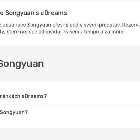
ace Songyuan s eDreams
 destinace Songyuan přesně podle svých představ. Rezervuj
sty, které nejlépe odpovídají vašemu tempu a zájmům.
o Songyuan
stránkách eDreams?
o Songyuan?