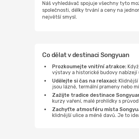
Náš vyhledávač spojuje všechny tyto mo
společnosti, délky trvání a ceny na jedn
největší smysl.
Co dělat v destinaci Songyuan
Prozkoumejte vnitřní atrakce:
Když 
výstavy a historické budovy nabízejí
Udělejte si čas na relaxaci:
Klidnější
jsou lázně, termální prameny nebo mís
Zažijte tradice destinace Songyua
kurzy vaření, malé prohlídky s průvo
Zachyťte atmosféru místa Songyu
klidnější ulice a méně davů. Je to i