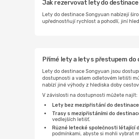
Jak rezervovat lety do destinace
Lety do destinace Songyuan nabízejí širo
upřednostňují rychlost a pohodlí, jiní hle
Přímé lety a lety s přestupem d
Lety do destinace Songyuan jsou dostupné
dostupnosti a vašem odletovém letišti můž
nabízí jiné výhody z hlediska doby cesto
V závislosti na dostupnosti můžete najít:
Lety bez mezipřistání do destinac
Trasy s mezipřistáními do destina
vedlejších letišť.
Různé letecké společnosti létající
podmínkami, abyste si mohli vybrat m