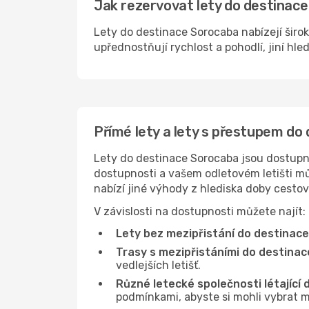
Jak rezervovat lety do destinace
Lety do destinace Sorocaba nabízejí širok
upřednostňují rychlost a pohodlí, jiní hle
Přímé lety a lety s přestupem do
Lety do destinace Sorocaba jsou dostupné 
dostupnosti a vašem odletovém letišti můž
nabízí jiné výhody z hlediska doby cesto
V závislosti na dostupnosti můžete najít:
Lety bez mezipřistání do destinac
Trasy s mezipřistáními do destina
vedlejších letišť.
Různé letecké společnosti létající
podmínkami, abyste si mohli vybrat m