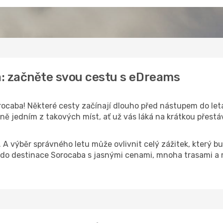
a: začněte svou cestu s eDreams
ocaba! Některé cesty začínají dlouho před nástupem do letad
ě jedním z takových míst, ať už vás láká na krátkou přestáv
k. A výběr správného letu může ovlivnit celý zážitek, který
do destinace Sorocaba s jasnými cenami, mnoha trasami a 