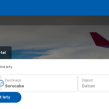
tel
ímé lety
Destinace
Odjezd
Datum
t lety