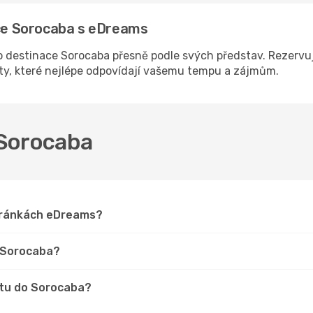
ace Sorocaba s eDreams
 destinace Sorocaba přesně podle svých představ. Rezervujt
sty, které nejlépe odpovídají vašemu tempu a zájmům.
o Sorocaba
stránkách eDreams?
o Sorocaba?
stu do Sorocaba?