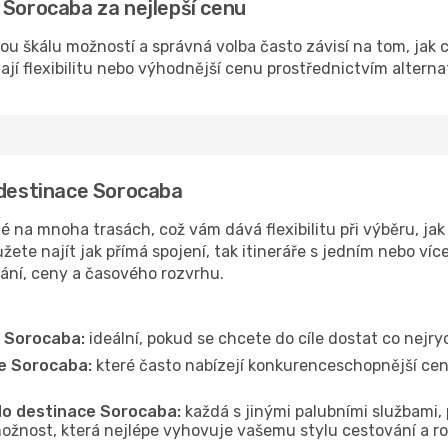
 Sorocaba za nejlepší cenu
ou škálu možností a správná volba často závisí na tom, jak 
dají flexibilitu nebo výhodnější cenu prostřednictvím alterna
 destinace Sorocaba
na mnoha trasách, což vám dává flexibilitu při výběru, jak 
ete najít jak přímá spojení, tak itineráře s jedním nebo víc
vání, ceny a časového rozvrhu.
e Sorocaba:
ideální, pokud se chcete do cíle dostat co nejry
ce Sorocaba:
které často nabízejí konkurenceschopnější ceny,
 do destinace Sorocaba:
každá s jinými palubními službami, 
ožnost, která nejlépe vyhovuje vašemu stylu cestování a r