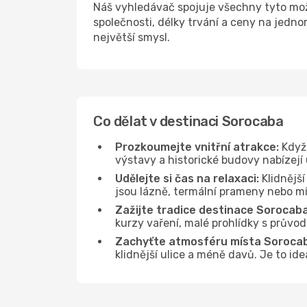
Náš vyhledávač spojuje všechny tyto mož
společnosti, délky trvání a ceny na jedn
největší smysl.
Co dělat v destinaci Sorocaba
Prozkoumejte vnitřní atrakce:
Když 
výstavy a historické budovy nabízejí
Udělejte si čas na relaxaci:
Klidnější
jsou lázně, termální prameny nebo mís
Zažijte tradice destinace Sorocaba
kurzy vaření, malé prohlídky s průvo
Zachyťte atmosféru místa Soroca
klidnější ulice a méně davů. Je to id