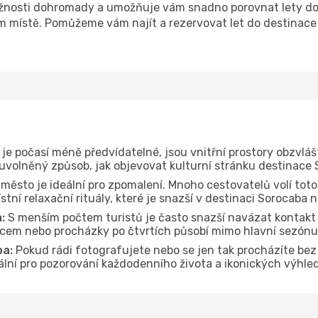
nosti dohromady a umožňuje vám snadno porovnat lety do d
om místě. Pomůžeme vám najít a rezervovat let do destinace
je počasí méně předvídatelné, jsou vnitřní prostory obzvláš
 uvolněný způsob, jak objevovat kulturní stránku destinace
 město je ideální pro zpomalení. Mnoho cestovatelů volí toto
tní relaxační rituály, které je snazší v destinaci Sorocaba 
:
S menším počtem turistů je často snazší navázat kontakt 
dcem nebo procházky po čtvrtích působí mimo hlavní sezónu
ba:
Pokud rádi fotografujete nebo se jen tak procházíte be
eální pro pozorování každodenního života a ikonických výhle