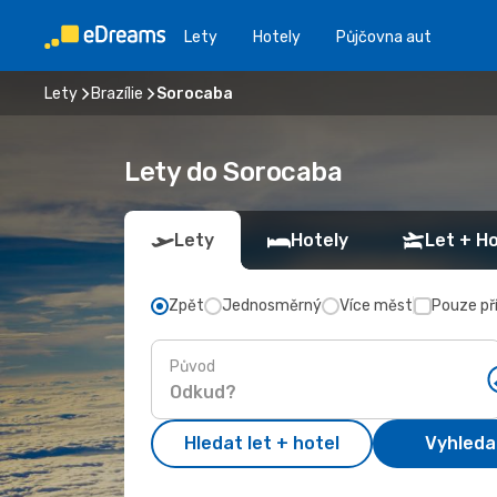
Lety
Hotely
Půjčovna aut
Lety
Brazílie
Sorocaba
Lety do Sorocaba
Lety
Hotely
Let + Ho
Zpět
Jednosměrný
Více měst
Pouze př
Původ
Hledat let + hotel
Vyhleda