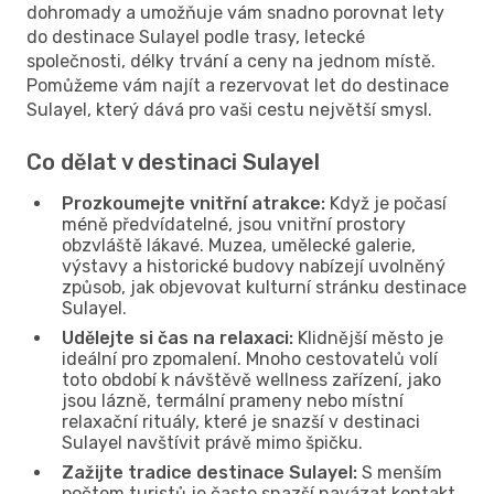
dohromady a umožňuje vám snadno porovnat lety
do destinace Sulayel podle trasy, letecké
společnosti, délky trvání a ceny na jednom místě.
Pomůžeme vám najít a rezervovat let do destinace
Sulayel, který dává pro vaši cestu největší smysl.
Co dělat v destinaci Sulayel
Prozkoumejte vnitřní atrakce:
Když je počasí
méně předvídatelné, jsou vnitřní prostory
obzvláště lákavé. Muzea, umělecké galerie,
výstavy a historické budovy nabízejí uvolněný
způsob, jak objevovat kulturní stránku destinace
Sulayel.
Udělejte si čas na relaxaci:
Klidnější město je
ideální pro zpomalení. Mnoho cestovatelů volí
toto období k návštěvě wellness zařízení, jako
jsou lázně, termální prameny nebo místní
relaxační rituály, které je snazší v destinaci
Sulayel navštívit právě mimo špičku.
Zažijte tradice destinace Sulayel:
S menším
počtem turistů je často snazší navázat kontakt