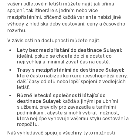
vašem odletovém letišti můžete najít jak přímá
spojení, tak itineráře s jedním nebo více
mezipřistáními, přičemž každá varianta nabízí jiné
výhody z hlediska doby cestování, ceny a časového
rozvrhu.
V závislosti na dostupnosti můžete najít:
Lety bez mezipřistání do destinace Sulayel:
ideální, pokud se chcete do cíle dostat co
nejrychleji a minimalizovat čas na cestě.
Trasy s mezipřistáními do destinace Sulayel:
které často nabízejí konkurenceschopnější ceny,
další časy odletů nebo lepší spojení z vedlejších
letišť.
Různé letecké společnosti létající do
destinace Sulayel:
každá s jinými palubními
službami, pravidly pro zavazadla a tarifními
podmínkami, abyste si mohli vybrat možnost,
která nejlépe vyhovuje vašemu stylu cestování a
rozpočtu.
Náš vyhledávač spojuje všechny tyto možnosti