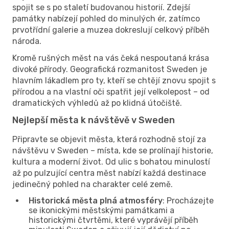
spojit se s po staletí budovanou historií. Zdejší
památky nabízejí pohled do minulých ér, zatímco
prvotřídní galerie a muzea dokreslují celkový příběh
národa.
Kromě rušných měst na vás čeká nespoutaná krása
divoké přírody. Geografická rozmanitost Sweden je
hlavním lákadlem pro ty, kteří se chtějí znovu spojit s
přírodou a na vlastní oči spatřit její velkolepost – od
dramatických výhledů až po klidná útočiště.
Nejlepší města k návštěvě v Sweden
Připravte se objevit města, která rozhodně stojí za
návštěvu v Sweden – místa, kde se prolínají historie,
kultura a moderní život. Od ulic s bohatou minulostí
až po pulzující centra měst nabízí každá destinace
jedinečný pohled na charakter celé země.
Historická města plná atmosféry
: Procházejte
se ikonickými městskými památkami a
historickými čtvrtěmi, které vyprávějí příběh