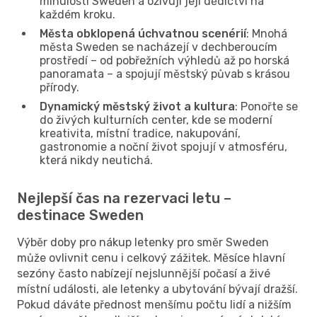
minulosti Sweden a oživují její dědictví na
každém kroku.
Města obklopená úchvatnou scenérií
: Mnohá
města Sweden se nacházejí v dechberoucím
prostředí – od pobřežních výhledů až po horská
panoramata – a spojují městský půvab s krásou
přírody.
Dynamický městský život a kultura
: Ponořte se
do živých kulturních center, kde se moderní
kreativita, místní tradice, nakupování,
gastronomie a noční život spojují v atmosféru,
která nikdy neutichá.
Nejlepší čas na rezervaci letu –
destinace Sweden
Výběr doby pro nákup letenky pro směr Sweden
může ovlivnit cenu i celkový zážitek. Měsíce hlavní
sezóny často nabízejí nejslunnější počasí a živé
místní události, ale letenky a ubytování bývají dražší.
Pokud dáváte přednost menšímu počtu lidí a nižším