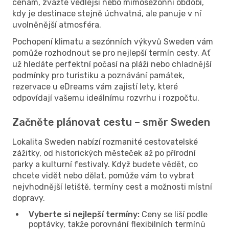
cenám, zvažte vedlejší nebo mimosezónní období,
kdy je destinace stejně úchvatná, ale panuje v ní
uvolněnější atmosféra.
Pochopení klimatu a sezónních výkyvů Sweden vám
pomůže rozhodnout se pro nejlepší termín cesty. Ať
už hledáte perfektní počasí na pláži nebo chladnější
podmínky pro turistiku a poznávání památek,
rezervace u eDreams vám zajistí lety, které
odpovídají vašemu ideálnímu rozvrhu i rozpočtu.
Začněte plánovat cestu – směr Sweden
Lokalita Sweden nabízí rozmanité cestovatelské
zážitky, od historických městeček až po přírodní
parky a kulturní festivaly. Když budete vědět, co
chcete vidět nebo dělat, pomůže vám to vybrat
nejvhodnější letiště, termíny cest a možnosti místní
dopravy.
Vyberte si nejlepší termíny:
Ceny se liší podle
poptávky, takže porovnání flexibilních termínů