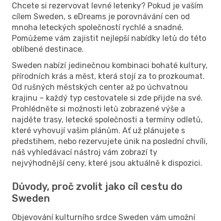
Chcete si rezervovat levné letenky? Pokud je vaším
cílem Sweden, s eDreams je porovnávání cen od
mnoha leteckých společností rychlé a snadné.
Pomůžeme vám zajistit nejlepší nabídky letů do této
oblíbené destinace.
Sweden nabízí jedinečnou kombinaci bohaté kultury,
přírodních krás a měst, která stojí za to prozkoumat.
Od rušných městských center až po úchvatnou
krajinu – každý typ cestovatele si zde přijde na své.
Prohlédněte si možnosti letů zobrazené výše a
najděte trasy, letecké společnosti a termíny odletů,
které vyhovují vašim plánům. Ať už plánujete s
předstihem, nebo rezervujete únik na poslední chvíli,
náš vyhledávací nástroj vám zobrazí ty
nejvýhodnější ceny, které jsou aktuálně k dispozici.
Důvody, proč zvolit jako cíl cestu do
Sweden
Objevování kulturního srdce Sweden vám umožní