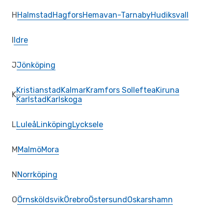
H
Halmstad
Hagfors
Hemavan-Tarnaby
Hudiksvall
I
Idre
J
Jönköping
Kristianstad
Kalmar
Kramfors Solleftea
Kiruna
K
Karlstad
Karlskoga
L
Luleå
Linköping
Lycksele
M
Malmö
Mora
N
Norrköping
O
Örnsköldsvik
Örebro
Östersund
Oskarshamn