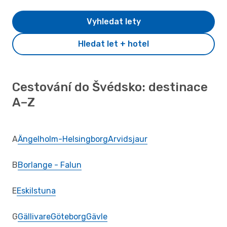
Vyhledat lety
Hledat let + hotel
Cestování do Švédsko: destinace
A–Z
A
Ängelholm-Helsingborg
Arvidsjaur
B
Borlange - Falun
E
Eskilstuna
G
Gällivare
Göteborg
Gävle