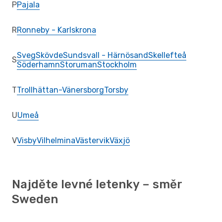
P
Pajala
R
Ronneby - Karlskrona
Sveg
Skövde
Sundsvall - Härnösand
Skellefteå
S
Söderhamn
Storuman
Stockholm
T
Trollhättan-Vänersborg
Torsby
U
Umeå
V
Visby
Vilhelmina
Västervik
Växjö
Najděte levné letenky – směr
Sweden