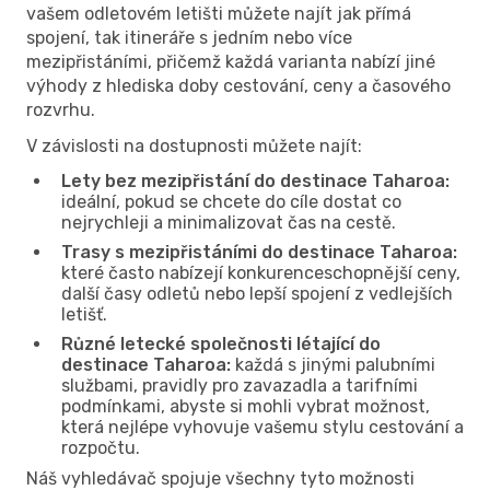
vašem odletovém letišti můžete najít jak přímá
spojení, tak itineráře s jedním nebo více
mezipřistáními, přičemž každá varianta nabízí jiné
výhody z hlediska doby cestování, ceny a časového
rozvrhu.
V závislosti na dostupnosti můžete najít:
Lety bez mezipřistání do destinace Taharoa:
ideální, pokud se chcete do cíle dostat co
nejrychleji a minimalizovat čas na cestě.
Trasy s mezipřistáními do destinace Taharoa:
které často nabízejí konkurenceschopnější ceny,
další časy odletů nebo lepší spojení z vedlejších
letišť.
Různé letecké společnosti létající do
destinace Taharoa:
každá s jinými palubními
službami, pravidly pro zavazadla a tarifními
podmínkami, abyste si mohli vybrat možnost,
která nejlépe vyhovuje vašemu stylu cestování a
rozpočtu.
Náš vyhledávač spojuje všechny tyto možnosti