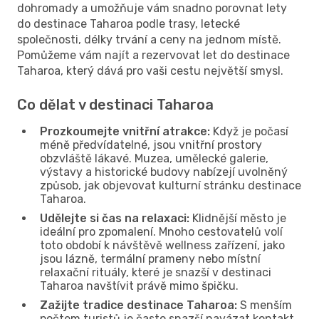
dohromady a umožňuje vám snadno porovnat lety
do destinace Taharoa podle trasy, letecké
společnosti, délky trvání a ceny na jednom místě.
Pomůžeme vám najít a rezervovat let do destinace
Taharoa, který dává pro vaši cestu největší smysl.
Co dělat v destinaci Taharoa
Prozkoumejte vnitřní atrakce:
Když je počasí
méně předvídatelné, jsou vnitřní prostory
obzvláště lákavé. Muzea, umělecké galerie,
výstavy a historické budovy nabízejí uvolněný
způsob, jak objevovat kulturní stránku destinace
Taharoa.
Udělejte si čas na relaxaci:
Klidnější město je
ideální pro zpomalení. Mnoho cestovatelů volí
toto období k návštěvě wellness zařízení, jako
jsou lázně, termální prameny nebo místní
relaxační rituály, které je snazší v destinaci
Taharoa navštívit právě mimo špičku.
Zažijte tradice destinace Taharoa:
S menším
počtem turistů je často snazší navázat kontakt