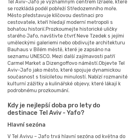
Tel Aviv-Jafo je významným centrem Izraele, které
se rozkládá podél pobřeží Středozemního moře.
Město představuje klíčovou destinaci pro
cestovatele, kteří hledají moderní metropoli s
bohatou historií.Prozkoumejte historické uličky
starého Jafo, navštivte čtvrť Neve Tzedek s jejími
uměleckými galeriemi nebo obdivujte architekturu
Bauhaus v Bílém městě, které je zapsáno na
seznamu UNESCO. Mezi další zajímavosti patří
Carmel Market a Dizengoffovo náměstí.Objevte Tel
Aviv-Jafo jako město, které spojuje dynamickou
současnost s tisíciletou minulostí. Nabízí rozmanité
kulturní zážitky a kulinářské objevy, které lákají k
podrobnému prozkoumání.
Kdy je nejlepší doba pro lety do
destinace Tel Aviv - Yafo?
Hlavní sezóna
V Tel Avivu – Jafo trvá hlavní sezóna od května do