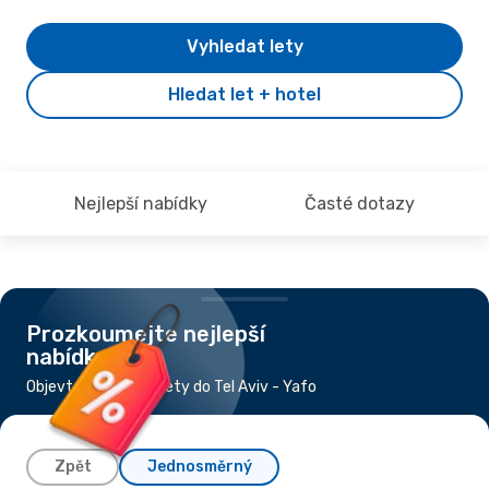
Vyhledat lety
Hledat let + hotel
Nejlepší nabídky
Časté dotazy
Prozkoumejte nejlepší
nabídky
Objevte nejlevnější lety do Tel Aviv - Yafo
Zpět
Jednosměrný