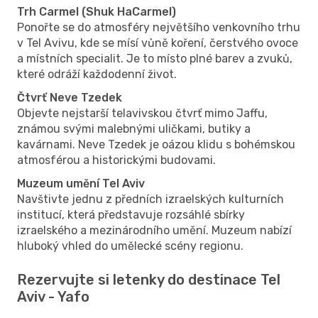
Trh Carmel (Shuk HaCarmel)
Ponořte se do atmosféry největšího venkovního trhu
v Tel Avivu, kde se mísí vůně koření, čerstvého ovoce
a místních specialit. Je to místo plné barev a zvuků,
které odráží každodenní život.
Čtvrť Neve Tzedek
Objevte nejstarší telavivskou čtvrť mimo Jaffu,
známou svými malebnými uličkami, butiky a
kavárnami. Neve Tzedek je oázou klidu s bohémskou
atmosférou a historickými budovami.
Muzeum umění Tel Aviv
Navštivte jednu z předních izraelských kulturních
institucí, která představuje rozsáhlé sbírky
izraelského a mezinárodního umění. Muzeum nabízí
hluboký vhled do umělecké scény regionu.
Rezervujte si letenky do destinace Tel
Aviv - Yafo