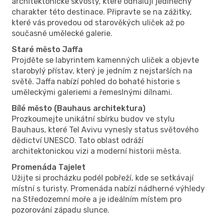
architektonické skvosty, které odhalují jedinečný
charakter této destinace. Připravte se na zážitky,
které vás provedou od starověkých uliček až po
současné umělecké galerie.
Staré město Jaffa
Projděte se labyrintem kamenných uliček a objevte
starobylý přístav, který je jedním z nejstarších na
světě. Jaffa nabízí pohled do bohaté historie s
uměleckými galeriemi a řemeslnými dílnami.
Bílé město (Bauhaus architektura)
Prozkoumejte unikátní sbírku budov ve stylu
Bauhaus, které Tel Avivu vynesly status světového
dědictví UNESCO. Tato oblast odráží
architektonickou vizi a moderní historii města.
Promenáda Tajelet
Užijte si procházku podél pobřeží, kde se setkávají
místní s turisty. Promenáda nabízí nádherné výhledy
na Středozemní moře a je ideálním místem pro
pozorování západu slunce.