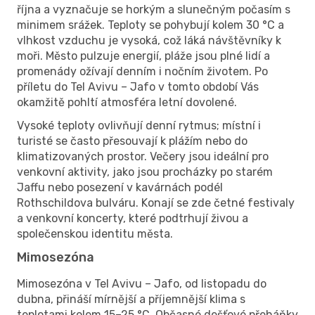
října a vyznačuje se horkým a slunečným počasím s
minimem srážek. Teploty se pohybují kolem 30 °C a
vlhkost vzduchu je vysoká, což láká návštěvníky k
moři. Město pulzuje energií, pláže jsou plné lidí a
promenády ožívají denním i nočním životem. Po
příletu do Tel Avivu – Jafo v tomto období Vás
okamžitě pohltí atmosféra letní dovolené.
Vysoké teploty ovlivňují denní rytmus; místní i
turisté se často přesouvají k plážím nebo do
klimatizovaných prostor. Večery jsou ideální pro
venkovní aktivity, jako jsou procházky po starém
Jaffu nebo posezení v kavárnách podél
Rothschildova bulváru. Konají se zde četné festivaly
a venkovní koncerty, které podtrhují živou a
společenskou identitu města.
Mimosezóna
Mimosezóna v Tel Avivu – Jafo, od listopadu do
dubna, přináší mírnější a příjemnější klima s
teplotami kolem 15–25 °C. Občasné dešťové přeháňky