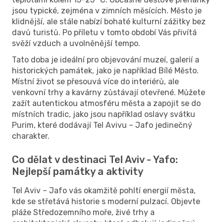
jsou typické, zejména v zimních měsících. Město je
klidnější, ale stále nabízí bohaté kulturní zážitky bez
davů turistů. Po příletu v tomto období Vás přivítá
svěží vzduch a uvolněnější tempo.
Tato doba je ideální pro objevování muzeí, galerií a
historických památek, jako je například Bílé Město.
Místní život se přesouvá více do interiérů, ale
venkovní trhy a kavárny zůstávají otevřené. Můžete
zažít autentickou atmosféru města a zapojit se do
místních tradic, jako jsou například oslavy svátku
Purim, které dodávají Tel Avivu – Jafo jedinečný
charakter.
Co dělat v destinaci Tel Aviv - Yafo:
Nejlepší památky a aktivity
Tel Aviv – Jafo vás okamžitě pohltí energií města,
kde se střetává historie s moderní pulzací. Objevte
pláže Středozemního moře, živé trhy a