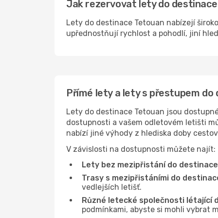
Jak rezervovat lety do destinace
Lety do destinace Tetouan nabízejí široko
upřednostňují rychlost a pohodlí, jiní hle
Přímé lety a lety s přestupem do
Lety do destinace Tetouan jsou dostupné n
dostupnosti a vašem odletovém letišti můž
nabízí jiné výhody z hlediska doby cesto
V závislosti na dostupnosti můžete najít:
Lety bez mezipřistání do destinac
Trasy s mezipřistáními do destina
vedlejších letišť.
Různé letecké společnosti létající
podmínkami, abyste si mohli vybrat m