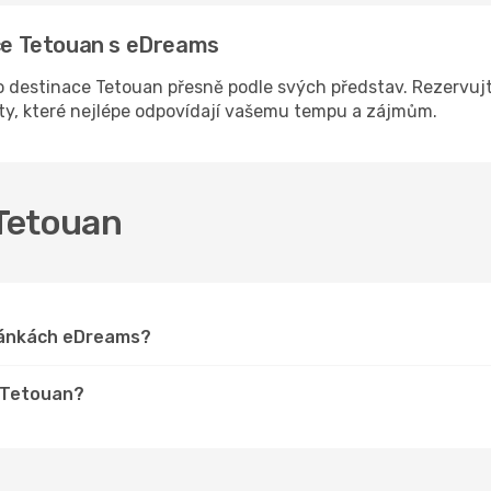
ace Tetouan s eDreams
 destinace Tetouan přesně podle svých představ. Rezervujte
sty, které nejlépe odpovídají vašemu tempu a zájmům.
 Tetouan
tránkách eDreams?
o Tetouan?