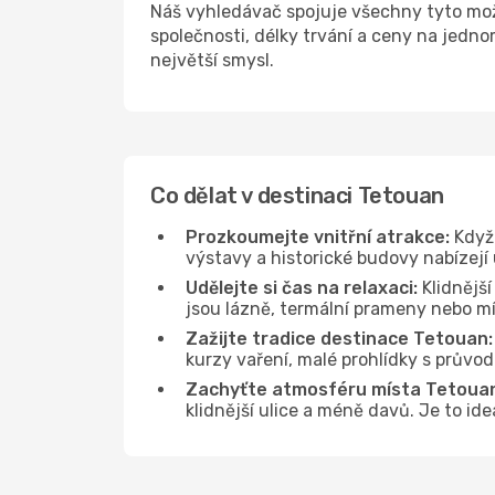
Náš vyhledávač spojuje všechny tyto mož
společnosti, délky trvání a ceny na jedn
největší smysl.
Co dělat v destinaci Tetouan
Prozkoumejte vnitřní atrakce:
Když 
výstavy a historické budovy nabízejí
Udělejte si čas na relaxaci:
Klidnější
jsou lázně, termální prameny nebo mís
Zažijte tradice destinace Tetouan:
kurzy vaření, malé prohlídky s průvo
Zachyťte atmosféru místa Tetoua
klidnější ulice a méně davů. Je to id