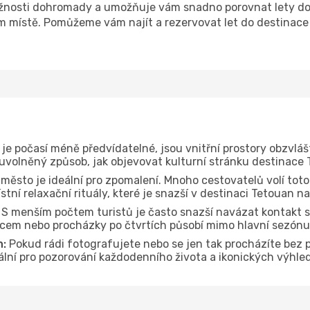
nosti dohromady a umožňuje vám snadno porovnat lety do d
om místě. Pomůžeme vám najít a rezervovat let do destinace 
je počasí méně předvídatelné, jsou vnitřní prostory obzvláš
 uvolněný způsob, jak objevovat kulturní stránku destinace 
 město je ideální pro zpomalení. Mnoho cestovatelů volí toto
tní relaxační rituály, které je snazší v destinaci Tetouan n
S menším počtem turistů je často snazší navázat kontakt s
dcem nebo procházky po čtvrtích působí mimo hlavní sezónu
n:
Pokud rádi fotografujete nebo se jen tak procházíte bez 
eální pro pozorování každodenního života a ikonických výhle