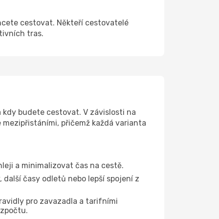
hcete cestovat. Někteří cestovatelé
tivních tras.
 kdy budete cestovat. V závislosti na
e mezipřistáními, přičemž každá varianta
hleji a minimalizovat čas na cestě.
další časy odletů nebo lepší spojení z
ravidly pro zavazadla a tarifními
ozpočtu.