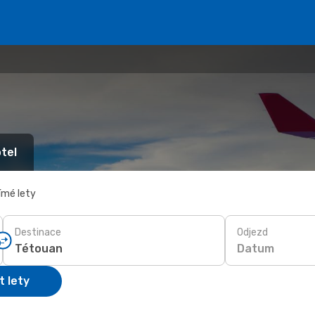
tel
ímé lety
Destinace
Odjezd
Datum
t lety