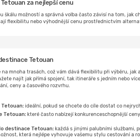
 Tetouan za nejlepší cenu
u škálu možností a správná volba často závisí na tom, jak c
dají flexibilitu nebo výhodnější cenu prostřednictvím alterna
 destinace Tetouan
a mnoha trasách, což vám dává flexibilitu při výběru, jak a
ete najít jak přímá spojení, tak itineráře s jedním nebo víc
vání, ceny a časového rozvrhu.
e Tetouan:
ideální, pokud se chcete do cíle dostat co nejryc
ce Tetouan:
které často nabízejí konkurenceschopnější ceny, 
 do destinace Tetouan:
každá s jinými palubními službami, p
ožnost, která nejlépe vyhovuje vašemu stylu cestování a r