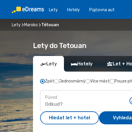
Lety
Hotely
Půjčovna aut
Lety
Maroko
Tétouan
Lety do Tetouan
Lety
Hotely
Let + Ho
Zpět
Jednosměrný
Více měst
Pouze př
Původ
Hledat let + hotel
Vyhleda