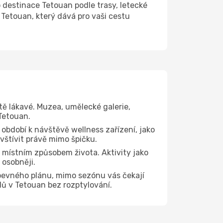
estinace Tetouan podle trasy, letecké
Tetouan, který dává pro vaši cestu
tě lákavé. Muzea, umělecké galerie,
Tetouan.
 období k návštěvě wellness zařízení, jako
avštívit právě mimo špičku.
 místním způsobem života. Aktivity jako
 osobněji.
pevného plánu, mimo sezónu vás čekají
dů v Tetouan bez rozptylování.