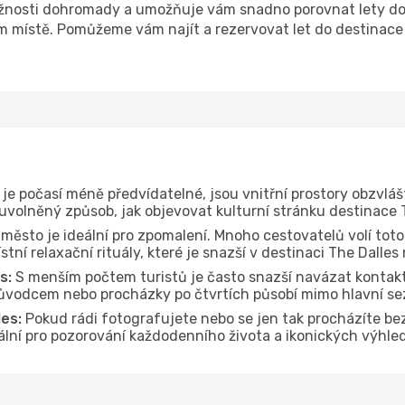
nosti dohromady a umožňuje vám snadno porovnat lety do d
om místě. Pomůžeme vám najít a rezervovat let do destinace 
je počasí méně předvídatelné, jsou vnitřní prostory obzvláš
 uvolněný způsob, jak objevovat kulturní stránku destinace 
 město je ideální pro zpomalení. Mnoho cestovatelů volí toto
tní relaxační rituály, které je snazší v destinaci The Dalles
s:
S menším počtem turistů je často snazší navázat kontakt
průvodcem nebo procházky po čtvrtích působí mimo hlavní se
es:
Pokud rádi fotografujete nebo se jen tak procházíte be
eální pro pozorování každodenního života a ikonických výhle