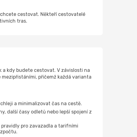
k chcete cestovat. Někteří cestovatelé
tivních tras.
k a kdy budete cestovat. V závislosti na
e mezipřistáními, přičemž každá varianta
ychleji a minimalizovat čas na cestě.
, další časy odletů nebo lepší spojení z
 pravidly pro zavazadla a tarifními
ozpočtu.