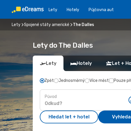
Lety
Hotely
Půjčovna aut
Lety
Spojené státy americké
The Dalles
Lety do The Dalles
Lety
Hotely
Let + Ho
Zpět
Jednosměrný
Více měst
Pouze př
Původ
Hledat let + hotel
Vyhleda