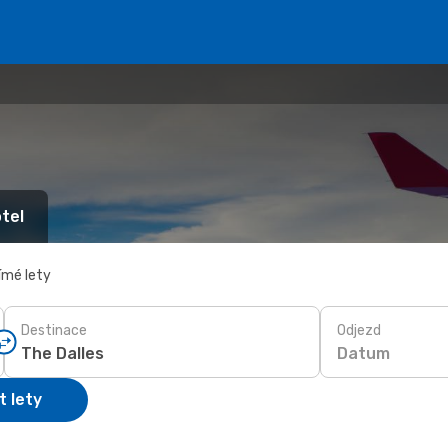
tel
ímé lety
Destinace
Odjezd
Datum
t lety