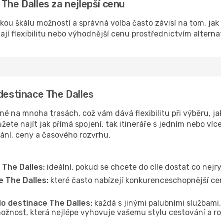
The Dalles za nejlepší cenu
okou škálu možností a správná volba často závisí na tom, ja
dají flexibilitu nebo výhodnější cenu prostřednictvím alterna
 destinace The Dalles
é na mnoha trasách, což vám dává flexibilitu při výběru, ja
ete najít jak přímá spojení, tak itineráře s jedním nebo víc
vání, ceny a časového rozvrhu.
 The Dalles:
ideální, pokud se chcete do cíle dostat co nejr
e The Dalles:
které často nabízejí konkurenceschopnější ceny
do destinace The Dalles:
každá s jinými palubními službami,
ožnost, která nejlépe vyhovuje vašemu stylu cestování a r