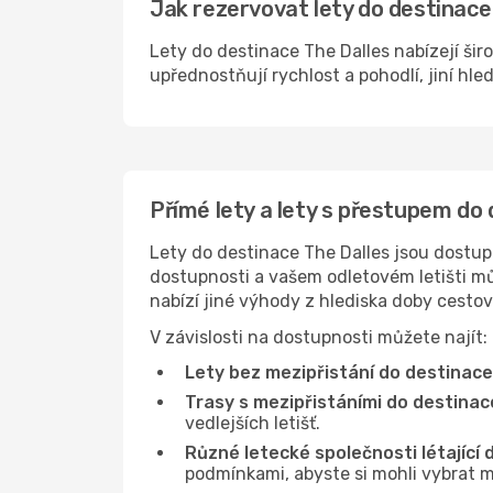
Jak rezervovat lety do destinace 
Lety do destinace The Dalles nabízejí šir
upřednostňují rychlost a pohodlí, jiní hle
Přímé lety a lety s přestupem do
Lety do destinace The Dalles jsou dostupn
dostupnosti a vašem odletovém letišti můž
nabízí jiné výhody z hlediska doby cesto
V závislosti na dostupnosti můžete najít:
Lety bez mezipřistání do destinace
Trasy s mezipřistáními do destinac
vedlejších letišť.
Různé letecké společnosti létající 
podmínkami, abyste si mohli vybrat m