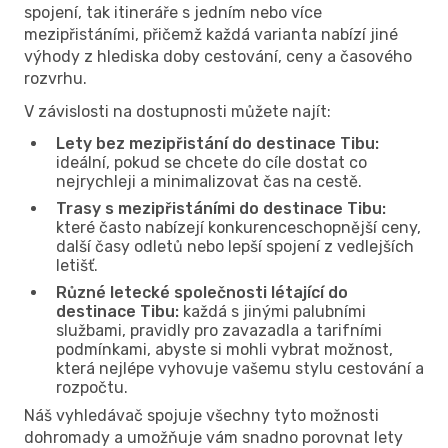
spojení, tak itineráře s jedním nebo více
mezipřistáními, přičemž každá varianta nabízí jiné
výhody z hlediska doby cestování, ceny a časového
rozvrhu.
V závislosti na dostupnosti můžete najít:
Lety bez mezipřistání do destinace Tibu:
ideální, pokud se chcete do cíle dostat co
nejrychleji a minimalizovat čas na cestě.
Trasy s mezipřistáními do destinace Tibu:
které často nabízejí konkurenceschopnější ceny,
další časy odletů nebo lepší spojení z vedlejších
letišť.
Různé letecké společnosti létající do
destinace Tibu:
každá s jinými palubními
službami, pravidly pro zavazadla a tarifními
podmínkami, abyste si mohli vybrat možnost,
která nejlépe vyhovuje vašemu stylu cestování a
rozpočtu.
Náš vyhledávač spojuje všechny tyto možnosti
dohromady a umožňuje vám snadno porovnat lety