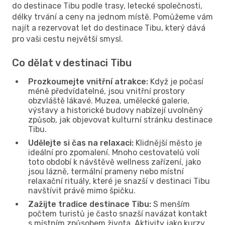
do destinace Tibu podle trasy, letecké společnosti,
délky trvání a ceny na jednom místě. Pomůžeme vám
najít a rezervovat let do destinace Tibu, který dává
pro vaši cestu největší smysl.
Co dělat v destinaci Tibu
Prozkoumejte vnitřní atrakce:
Když je počasí
méně předvídatelné, jsou vnitřní prostory
obzvláště lákavé. Muzea, umělecké galerie,
výstavy a historické budovy nabízejí uvolněný
způsob, jak objevovat kulturní stránku destinace
Tibu.
Udělejte si čas na relaxaci:
Klidnější město je
ideální pro zpomalení. Mnoho cestovatelů volí
toto období k návštěvě wellness zařízení, jako
jsou lázně, termální prameny nebo místní
relaxační rituály, které je snazší v destinaci Tibu
navštívit právě mimo špičku.
Zažijte tradice destinace Tibu:
S menším
počtem turistů je často snazší navázat kontakt
s místním způsobem života. Aktivity jako kurzy