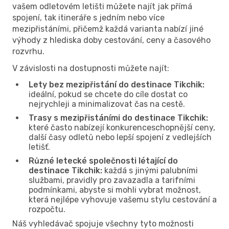
vašem odletovém letišti můžete najít jak přímá
spojení, tak itineráře s jedním nebo více
mezipřistáními, přičemž každá varianta nabízí jiné
výhody z hlediska doby cestování, ceny a časového
rozvrhu.
V závislosti na dostupnosti můžete najít:
Lety bez mezipřistání do destinace Tikchik:
ideální, pokud se chcete do cíle dostat co
nejrychleji a minimalizovat čas na cestě.
Trasy s mezipřistáními do destinace Tikchik:
které často nabízejí konkurenceschopnější ceny,
další časy odletů nebo lepší spojení z vedlejších
letišť.
Různé letecké společnosti létající do
destinace Tikchik:
každá s jinými palubními
službami, pravidly pro zavazadla a tarifními
podmínkami, abyste si mohli vybrat možnost,
která nejlépe vyhovuje vašemu stylu cestování a
rozpočtu.
Náš vyhledávač spojuje všechny tyto možnosti