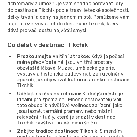
dohromady a umožňuje vám snadno porovnat lety
do destinace Tikchik podle trasy, letecké společnosti,
délky trvání a ceny na jednom místě. Pomůžeme vám
najít a rezervovat let do destinace Tikchik, který
dává pro vaši cestu největší smysl.
Co dělat v destinaci Tikchik
Prozkoumejte vnitřní atrakce:
Když je počasí
méně předvídatelné, jsou vnitřní prostory
obzvláště lákavé. Muzea, umělecké galerie,
výstavy a historické budovy nabízejí uvolněný
způsob, jak objevovat kulturní stránku destinace
Tikchik.
Udělejte si čas na relaxaci:
Klidnější město je
ideální pro zpomalení. Mnoho cestovatelů volí
toto období k návštěvě wellness zařízení, jako
jsou lázně, termální prameny nebo místní
relaxační rituály, které je snazší v destinaci
Tikchik navštívit právě mimo špičku.
Zažijte tradice destinace Tikchik:
S menším
počtem turistů je často snazší navázat kontakt