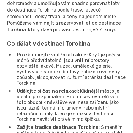
dohromady a umožňuje vám snadno porovnat lety
do destinace Torokina podle trasy, letecké
společnosti, délky trvání a ceny na jednom místě.
Pomůžeme vám najít a rezervovat let do destinace
Torokina, který dává pro vaši cestu největší smysl.
Co dělat v destinaci Torokina
Prozkoumejte vnitřní atrakce:
Když je počasí
méně předvídatelné, jsou vnitřní prostory
obzvláště lákavé. Muzea, umělecké galerie,
výstavy a historické budovy nabízejí uvolněný
způsob, jak objevovat kulturní stránku destinace
Torokina.
Udělejte si čas na relaxaci:
Klidnější město je
ideální pro zpomalení. Mnoho cestovatelů volí
toto období k návštěvě wellness zařízení, jako
jsou lázně, termální prameny nebo místní
relaxační rituály, které je snazší v destinaci
Torokina navštívit právě mimo špičku.
Zažijte tradice destinace Torokina:
S menším
počtem turistů je často snazší navázat kontakt