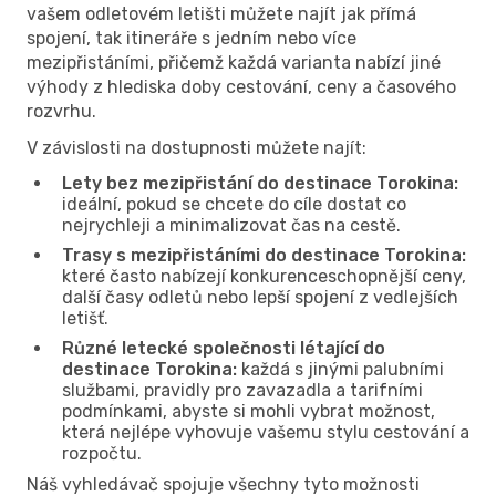
vašem odletovém letišti můžete najít jak přímá
spojení, tak itineráře s jedním nebo více
mezipřistáními, přičemž každá varianta nabízí jiné
výhody z hlediska doby cestování, ceny a časového
rozvrhu.
V závislosti na dostupnosti můžete najít:
Lety bez mezipřistání do destinace Torokina:
ideální, pokud se chcete do cíle dostat co
nejrychleji a minimalizovat čas na cestě.
Trasy s mezipřistáními do destinace Torokina:
které často nabízejí konkurenceschopnější ceny,
další časy odletů nebo lepší spojení z vedlejších
letišť.
Různé letecké společnosti létající do
destinace Torokina:
každá s jinými palubními
službami, pravidly pro zavazadla a tarifními
podmínkami, abyste si mohli vybrat možnost,
která nejlépe vyhovuje vašemu stylu cestování a
rozpočtu.
Náš vyhledávač spojuje všechny tyto možnosti