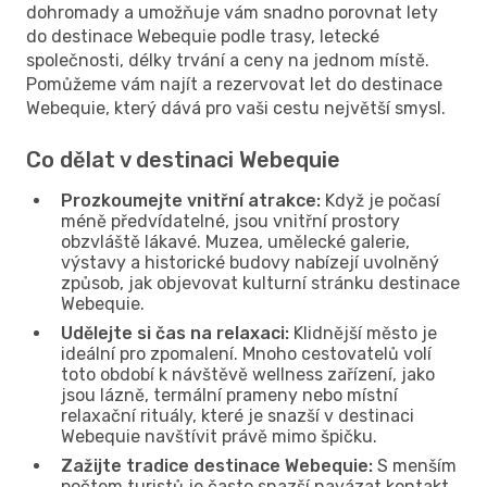
dohromady a umožňuje vám snadno porovnat lety
do destinace Webequie podle trasy, letecké
společnosti, délky trvání a ceny na jednom místě.
Pomůžeme vám najít a rezervovat let do destinace
Webequie, který dává pro vaši cestu největší smysl.
Co dělat v destinaci Webequie
Prozkoumejte vnitřní atrakce:
Když je počasí
méně předvídatelné, jsou vnitřní prostory
obzvláště lákavé. Muzea, umělecké galerie,
výstavy a historické budovy nabízejí uvolněný
způsob, jak objevovat kulturní stránku destinace
Webequie.
Udělejte si čas na relaxaci:
Klidnější město je
ideální pro zpomalení. Mnoho cestovatelů volí
toto období k návštěvě wellness zařízení, jako
jsou lázně, termální prameny nebo místní
relaxační rituály, které je snazší v destinaci
Webequie navštívit právě mimo špičku.
Zažijte tradice destinace Webequie:
S menším
počtem turistů je často snazší navázat kontakt