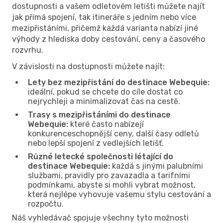
dostupnosti a vašem odletovém letišti můžete najít
jak přímá spojení, tak itineráře s jedním nebo více
mezipřistáními, přičemž každá varianta nabízí jiné
výhody z hlediska doby cestování, ceny a časového
rozvrhu.
V závislosti na dostupnosti můžete najít:
Lety bez mezipřistání do destinace Webequie:
ideální, pokud se chcete do cíle dostat co
nejrychleji a minimalizovat čas na cestě.
Trasy s mezipřistáními do destinace
Webequie:
které často nabízejí
konkurenceschopnější ceny, další časy odletů
nebo lepší spojení z vedlejších letišť.
Různé letecké společnosti létající do
destinace Webequie:
každá s jinými palubními
službami, pravidly pro zavazadla a tarifními
podmínkami, abyste si mohli vybrat možnost,
která nejlépe vyhovuje vašemu stylu cestování a
rozpočtu.
Náš vyhledávač spojuje všechny tyto možnosti