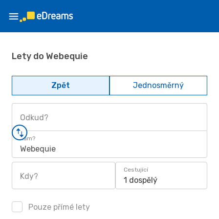
Lety do Webequie
Zpět
Jednosměrný
Odkud?
Kam?
Webequie
Cestující
Kdy?
1 dospělý
Pouze přímé lety