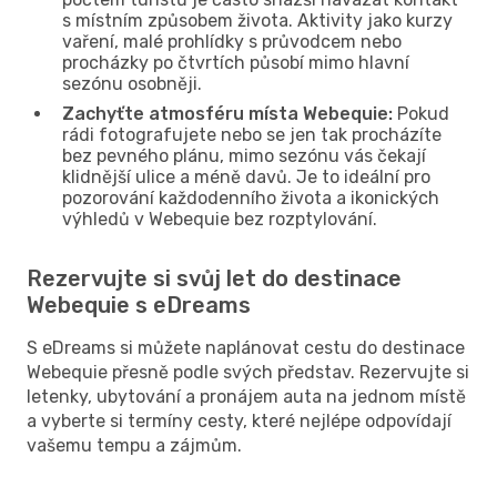
s místním způsobem života. Aktivity jako kurzy
vaření, malé prohlídky s průvodcem nebo
procházky po čtvrtích působí mimo hlavní
sezónu osobněji.
Zachyťte atmosféru místa Webequie:
Pokud
rádi fotografujete nebo se jen tak procházíte
bez pevného plánu, mimo sezónu vás čekají
klidnější ulice a méně davů. Je to ideální pro
pozorování každodenního života a ikonických
výhledů v Webequie bez rozptylování.
Rezervujte si svůj let do destinace
Webequie s eDreams
S eDreams si můžete naplánovat cestu do destinace
Webequie přesně podle svých představ. Rezervujte si
letenky, ubytování a pronájem auta na jednom místě
a vyberte si termíny cesty, které nejlépe odpovídají
vašemu tempu a zájmům.