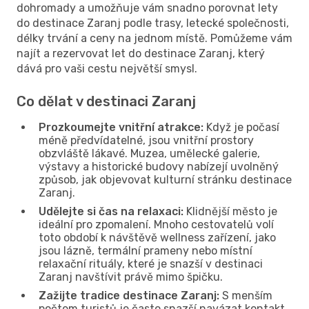
dohromady a umožňuje vám snadno porovnat lety
do destinace Zaranj podle trasy, letecké společnosti,
délky trvání a ceny na jednom místě. Pomůžeme vám
najít a rezervovat let do destinace Zaranj, který
dává pro vaši cestu největší smysl.
Co dělat v destinaci Zaranj
Prozkoumejte vnitřní atrakce:
Když je počasí
méně předvídatelné, jsou vnitřní prostory
obzvláště lákavé. Muzea, umělecké galerie,
výstavy a historické budovy nabízejí uvolněný
způsob, jak objevovat kulturní stránku destinace
Zaranj.
Udělejte si čas na relaxaci:
Klidnější město je
ideální pro zpomalení. Mnoho cestovatelů volí
toto období k návštěvě wellness zařízení, jako
jsou lázně, termální prameny nebo místní
relaxační rituály, které je snazší v destinaci
Zaranj navštívit právě mimo špičku.
Zažijte tradice destinace Zaranj:
S menším
počtem turistů je často snazší navázat kontakt