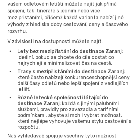
vašem odletovém letišti můžete najít jak přímá
spojení, tak itineráře s jedním nebo více
mezipřistáními, přičemž každá varianta nabízí jiné
výhody z hlediska doby cestování, ceny a časového
rozvrhu.
V závislosti na dostupnosti můžete najít:
Lety bez mezipřistání do destinace Zaranj:
ideální, pokud se chcete do cíle dostat co
nejrychleji a minimalizovat čas na cestě.
Trasy s mezipřistáními do destinace Zaranj:
které často nabízejí konkurenceschopnější ceny,
další časy odletů nebo lepší spojení z vedlejších
letišť.
Různé letecké společnosti létající do
destinace Zaranj:
každá s jinými palubními
službami, pravidly pro zavazadla a tarifními
podmínkami, abyste si mohli vybrat možnost,
která nejlépe vyhovuje vašemu stylu cestování a
rozpočtu.
Náš vyhledávač spojuje všechny tyto možnosti