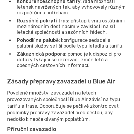
Konkurenceschopné tarify:
řada možností
letenek navržených tak, aby vyhovovaly různým
rozpočtům a potřebám.
Rozsáhlé pokrytí tras:
přístup k vnitrostátním i
mezinárodním destinacím v závislosti na síti
letecké společnosti a sezónních řádech.
Pohodlí na palubě:
konfigurace sedadel a
palubní služby se liší podle typu letadla a tarifu.
Zákaznická podpora:
pomoc je k dispozici pro
dotazy týkající se rezervací, změn letů a
obecných cestovních informací.
Zásady přepravy zavazadel u Blue Air
Povolené množství zavazadel na letech
provozovaných společností Blue Air závisí na typu
tarifu a trase. Doporučuje se pečlivě zkontrolovat
podmínky přepravy zavazadel před cestou, aby
nedošlo k neočekávaným poplatkům.
Příruční zavazadlo