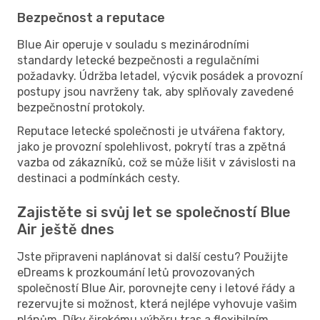
Bezpečnost a reputace
Blue Air operuje v souladu s mezinárodními
standardy letecké bezpečnosti a regulačními
požadavky. Údržba letadel, výcvik posádek a provozní
postupy jsou navrženy tak, aby splňovaly zavedené
bezpečnostní protokoly.
Reputace letecké společnosti je utvářena faktory,
jako je provozní spolehlivost, pokrytí tras a zpětná
vazba od zákazníků, což se může lišit v závislosti na
destinaci a podmínkách cesty.
Zajistěte si svůj let se společností Blue
Air ještě dnes
Jste připraveni naplánovat si další cestu? Použijte
eDreams k prozkoumání letů provozovaných
společností Blue Air, porovnejte ceny i letové řády a
rezervujte si možnost, která nejlépe vyhovuje vašim
plánům. Díky širokému výběru tras a flexibilním