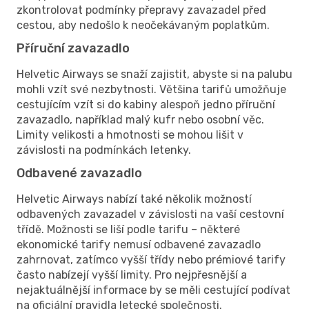
zkontrolovat podmínky přepravy zavazadel před
cestou, aby nedošlo k neočekávaným poplatkům.
Příruční zavazadlo
Helvetic Airways se snaží zajistit, abyste si na palubu
mohli vzít své nezbytnosti. Většina tarifů umožňuje
cestujícím vzít si do kabiny alespoň jedno příruční
zavazadlo, například malý kufr nebo osobní věc.
Limity velikosti a hmotnosti se mohou lišit v
závislosti na podmínkách letenky.
Odbavené zavazadlo
Helvetic Airways nabízí také několik možností
odbavených zavazadel v závislosti na vaší cestovní
třídě. Možnosti se liší podle tarifu – některé
ekonomické tarify nemusí odbavené zavazadlo
zahrnovat, zatímco vyšší třídy nebo prémiové tarify
často nabízejí vyšší limity. Pro nejpřesnější a
nejaktuálnější informace by se měli cestující podívat
na oficiální pravidla letecké společnosti.