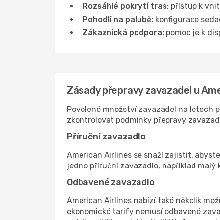
Rozsáhlé pokrytí tras:
přístup k vni
Pohodlí na palubě:
konfigurace sedade
Zákaznická podpora:
pomoc je k disp
Zásady přepravy zavazadel u Amer
Povolené množství zavazadel na letech pr
zkontrolovat podmínky přepravy zavazad
Příruční zavazadlo
American Airlines se snaží zajistit, abyst
jedno příruční zavazadlo, například malý 
Odbavené zavazadlo
American Airlines nabízí také několik možn
ekonomické tarify nemusí odbavené zavaza