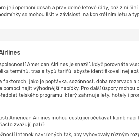
pro její operační dosah a pravidelné letové řády, což z ní čin
podmínky se mohou lišit v závislosti na konkrétním letu a ty
Airlines
polečností American Airlines je snazší, když porovnáte vš
a termínů, tras a typů tarifů, abyste identifikovali nejlep
na faktorech, jako je poptávka, sezónnost, doba rezervace a 
 pomoci najít výhodnější nabídky. Pro další úspory mohou ce
edplatitelského programu, který zahrnuje lety, hotely i pr
ostí American Airlines mohou cestující očekávat kombinaci
často zvažují, patří:
žností letenek navržených tak, aby vyhovovaly různým ro