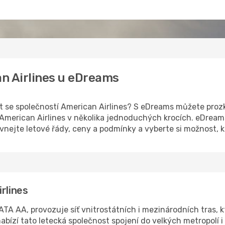
an Airlines u eDreams
let se společností American Airlines? S eDreams můžete pro
American Airlines v několika jednoduchých krocích. eDream
nejte letové řády, ceny a podmínky a vyberte si možnost, 
rlines
TA AA, provozuje síť vnitrostátních i mezinárodních tras, kt
nabízí tato letecká společnost spojení do velkých metropolí i