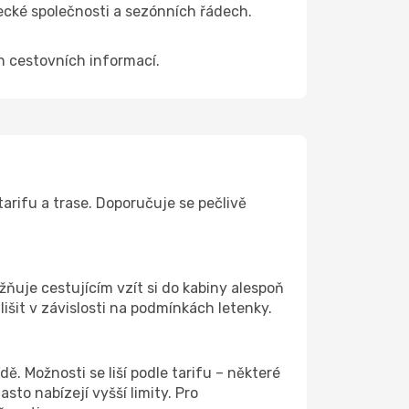
tecké společnosti a sezónních řádech.
ch cestovních informací.
arifu a trase. Doporučuje se pečlivě
ožňuje cestujícím vzít si do kabiny alespoň
išit v závislosti na podmínkách letenky.
ě. Možnosti se liší podle tarifu – některé
to nabízejí vyšší limity. Pro