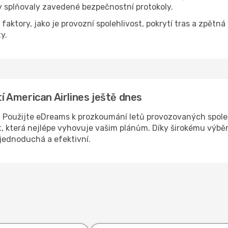
y splňovaly zavedené bezpečnostní protokoly.
aktory, jako je provozní spolehlivost, pokrytí tras a zpětná
y.
tí American Airlines ještě dnes
u? Použijte eDreams k prozkoumání letů provozovaných spole
t, která nejlépe vyhovuje vašim plánům. Díky širokému výběr
 jednoduchá a efektivní.