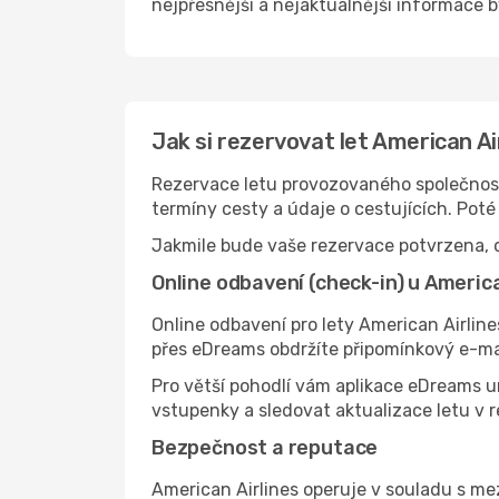
nejpřesnější a nejaktuálnější informace by
Jak si rezervovat let American A
Rezervace letu provozovaného společností
termíny cesty a údaje o cestujících. Pot
Jakmile bude vaše rezervace potvrzena, o
Online odbavení (check-in) u America
Online odbavení pro lety American Airlines
přes eDreams obdržíte připomínkový e-ma
Pro větší pohodlí vám aplikace eDreams u
vstupenky a sledovat aktualizace letu v 
Bezpečnost a reputace
American Airlines operuje v souladu s me