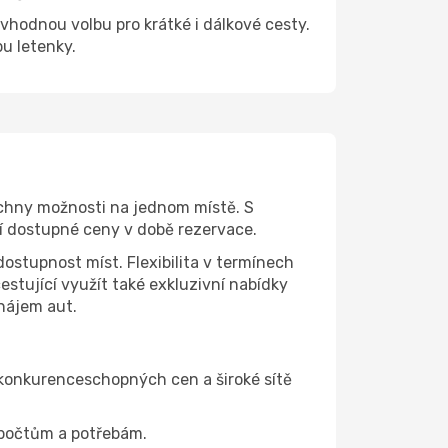
í vhodnou volbu pro krátké i dálkové cesty.
pu letenky.
echny možnosti na jednom místě. S
ší dostupné ceny v době rezervace.
dostupnost míst. Flexibilita v termínech
stující využít také exkluzivní nabídky
onájem aut.
 konkurenceschopných cen a široké sítě
zpočtům a potřebám.