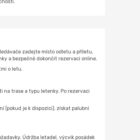
čnosti.
edávače zadejte místo odletu a příletu,
nky a bezpečně dokončit rezervaci online.
mi o letu.
i na trase a typu letenky. Po rezervaci
(pokud je k dispozici), získat palubní
ožadavky. Údržba letadel, výcvik posádek