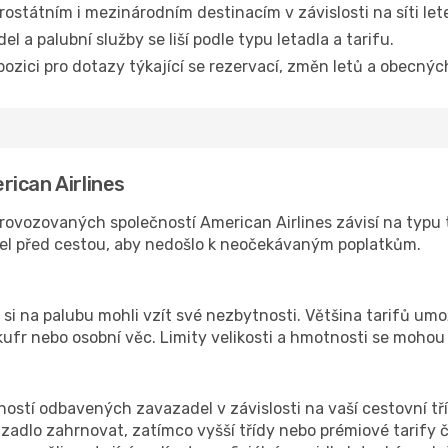
trostátním i mezinárodním destinacím v závislosti na síti le
l a palubní služby se liší podle typu letadla a tarifu.
ozici pro dotazy týkající se rezervací, změn letů a obecný
ican Airlines
ovozovaných společností American Airlines závisí na typu t
el před cestou, aby nedošlo k neočekávaným poplatkům.
e si na palubu mohli vzít své nezbytnosti. Většina tarifů um
kufr nebo osobní věc. Limity velikosti a hmotnosti se mohou l
ostí odbavených zavazadel v závislosti na vaší cestovní tříd
dlo zahrnovat, zatímco vyšší třídy nebo prémiové tarify čas