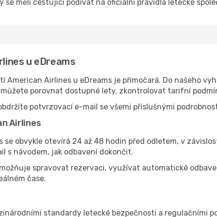
 se měli cestující podívat na oficiální pravidla letecké spole
irlines u eDreams
 American Airlines u eDreams je přímočará. Do našeho vyhl
é můžete porovnat dostupné lety, zkontrolovat tarifní podmí
bdržíte potvrzovací e-mail se všemi příslušnými podrobnost
n Airlines
 se obvykle otevírá 24 až 48 hodin před odletem, v závislost
il s návodem, jak odbavení dokončit.
možňuje spravovat rezervaci, využívat automatické odbavení 
reálném čase.
zinárodními standardy letecké bezpečnosti a regulačními p