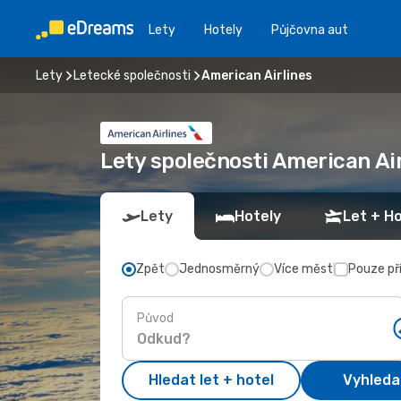
Lety
Hotely
Půjčovna aut
Lety
Letecké společnosti
American Airlines
Lety společnosti American Air
Lety
Hotely
Let + Ho
Zpět
Jednosměrný
Více měst
Pouze př
Původ
Hledat let + hotel
Vyhleda