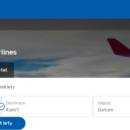
lines
tel
ímé lety
Destinace
Odjezd
Datum
t lety