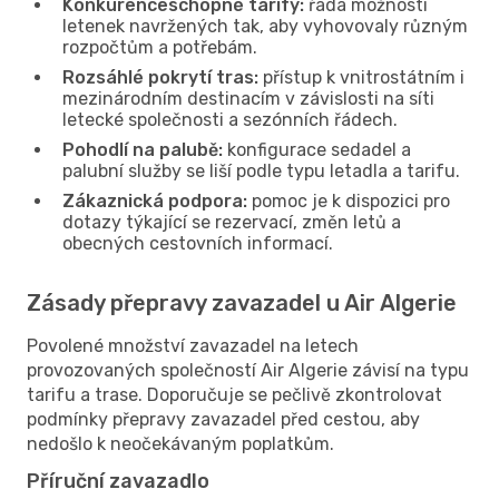
Konkurenceschopné tarify:
řada možností
letenek navržených tak, aby vyhovovaly různým
rozpočtům a potřebám.
Rozsáhlé pokrytí tras:
přístup k vnitrostátním i
mezinárodním destinacím v závislosti na síti
letecké společnosti a sezónních řádech.
Pohodlí na palubě:
konfigurace sedadel a
palubní služby se liší podle typu letadla a tarifu.
Zákaznická podpora:
pomoc je k dispozici pro
dotazy týkající se rezervací, změn letů a
obecných cestovních informací.
Zásady přepravy zavazadel u Air Algerie
Povolené množství zavazadel na letech
provozovaných společností Air Algerie závisí na typu
tarifu a trase. Doporučuje se pečlivě zkontrolovat
podmínky přepravy zavazadel před cestou, aby
nedošlo k neočekávaným poplatkům.
Příruční zavazadlo