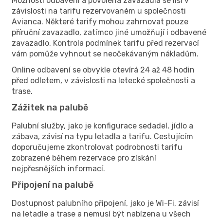
Možnosti odbavení a povolená zavazadla se liší v
závislosti na tarifu rezervovaném u společnosti
Avianca. Některé tarify mohou zahrnovat pouze
příruční zavazadlo, zatímco jiné umožňují i odbavené
zavazadlo. Kontrola podmínek tarifu před rezervací
vám pomůže vyhnout se neočekávaným nákladům.
Online odbavení se obvykle otevírá 24 až 48 hodin
před odletem, v závislosti na letecké společnosti a
trase.
Zážitek na palubě
Palubní služby, jako je konfigurace sedadel, jídlo a
zábava, závisí na typu letadla a tarifu. Cestujícím
doporučujeme zkontrolovat podrobnosti tarifu
zobrazené během rezervace pro získání
nejpřesnějších informací.
Připojení na palubě
Dostupnost palubního připojení, jako je Wi-Fi, závisí
na letadle a trase a nemusí být nabízena u všech