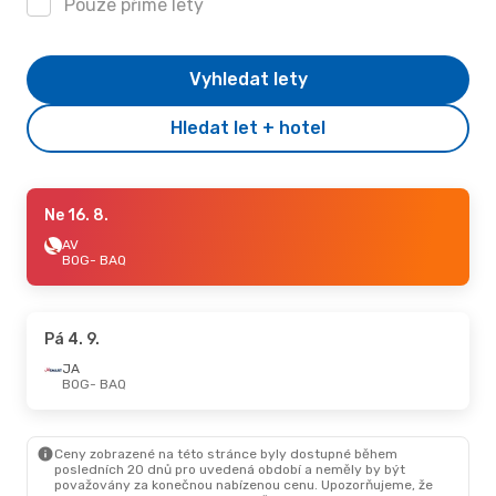
Pouze přímé lety
Vyhledat lety
Hledat let + hotel
Ne 16. 8.
AV
BOG
- BAQ
Pá 4. 9.
JA
BOG
- BAQ
Ceny zobrazené na této stránce byly dostupné během
posledních 20 dnů pro uvedená období a neměly by být
považovány za konečnou nabízenou cenu. Upozorňujeme, že