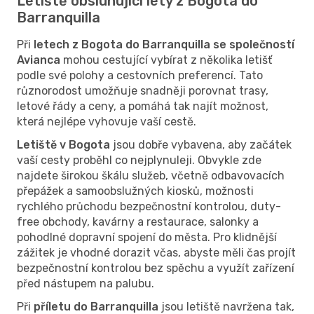
Letiště obsluhující lety z Bogota do
Barranquilla
Při
letech z Bogota do Barranquilla se společností
Avianca
mohou cestující vybírat z několika letišť
podle své polohy a cestovních preferencí. Tato
různorodost umožňuje snadněji porovnat trasy,
letové řády a ceny, a pomáhá tak najít možnost,
která nejlépe vyhovuje vaší cestě.
Letiště v Bogota
jsou dobře vybavena, aby začátek
vaší cesty proběhl co nejplynuleji. Obvykle zde
najdete širokou škálu služeb, včetně odbavovacích
přepážek a samoobslužných kiosků, možnosti
rychlého průchodu bezpečnostní kontrolou, duty-
free obchody, kavárny a restaurace, salonky a
pohodlné dopravní spojení do města. Pro klidnější
zážitek je vhodné dorazit včas, abyste měli čas projít
bezpečnostní kontrolou bez spěchu a využít zařízení
před nástupem na palubu.
Při
příletu do Barranquilla
jsou letiště navržena tak,