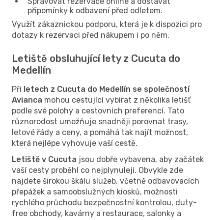
Spravovat rezervace online a dostávat
připomínky k odbavení před odletem.
Využít zákaznickou podporu, která je k dispozici pro
dotazy k rezervaci před nákupem i po něm.
Letiště obsluhující lety z Cucuta do
Medellín
Při
letech z Cucuta do Medellín se společností
Avianca
mohou cestující vybírat z několika letišť
podle své polohy a cestovních preferencí. Tato
různorodost umožňuje snadněji porovnat trasy,
letové řády a ceny, a pomáhá tak najít možnost,
která nejlépe vyhovuje vaší cestě.
Letiště v Cucuta
jsou dobře vybavena, aby začátek
vaší cesty proběhl co nejplynuleji. Obvykle zde
najdete širokou škálu služeb, včetně odbavovacích
přepážek a samoobslužných kiosků, možnosti
rychlého průchodu bezpečnostní kontrolou, duty-
free obchody, kavárny a restaurace, salonky a