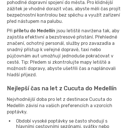
pohodlné dopravní spojení do města. Pro klidnější
zážitek je vhodné dorazit včas, abyste měli čas projít
bezpečnostní kontrolou bez spěchu a využít zařízení
před nástupem na palubu.
Při
příletu do Medellín
jsou letiště navržena tak, aby
zajistila efektivní a bezstresové přistání. Přehledné
značení, ochotný personál, služby pro zavazadla a
snadný přístup k veřejné dopravě, taxi nebo
půjčovnám aut umožňují jednoduše pokračovat v
cestě. Tip: Předem si zkontrolujte mapy letiště a
možnosti dopravy, abyste ušetřili čas a naplánovali
hladší příjezd.
Nejlepší čas na let z Cucuta do Medellín
Nejvhodnější doba pro let z destinace Cucuta do
Medellín závisí na vašich preferencích a vzorcích
poptávky.
Období vysoké poptávky se často shodují s
hlavními cestovními sezónami, svátky nebo