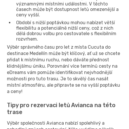
významnými místními událostmi. V těchto
časech může být dostupnost letů omezenější a
ceny vyšší.
Období s nižší poptávkou mohou nabízet větší
flexibilitu a potenciálně nižší ceny, což z nich
dělá dobrou volbu pro cestovatele s flexibilním
rozvrhem.
Výběr správného času pro let z místa Cucuta do
destinace Medellín může být klíčový, ať už se chcete
přidat k místnímu ruchu, nebo dáváte přednost
klidnějšímu úniku. Porovnání více termínů cesty na
eDreams vám pomůže identifikovat nejvhodnější
možnosti pro tuto trasu. Je to skvělý čas nasát
místní atmosféru, ale připravte se na vyšší poptávku
a ceny!
Tipy pro rezervaci letů Avianca na této
trase
Výběr společnosti Avianca nabízí spolehlivý a