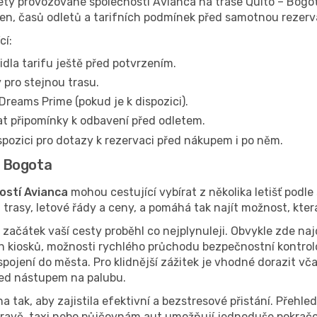
ty provozované společností Avianca na trase Quito – Bogot
en, časů odletů a tarifních podmínek před samotnou rezerv
cí:
idla tarifu ještě před potvrzením.
 pro stejnou trasu.
Dreams Prime (pokud je k dispozici).
at připomínky k odbavení před odletem.
spozici pro dotazy k rezervaci před nákupem i po něm.
o Bogota
ostí Avianca
mohou cestující vybírat z několika letišť podle
rasy, letové řády a ceny, a pomáhá tak najít možnost, která
začátek vaší cesty proběhl co nejplynuleji. Obvykle zde naj
 kiosků, možnosti rychlého průchodu bezpečnostní kontrol
pojení do města. Pro klidnější zážitek je vhodné dorazit vča
řed nástupem na palubu.
a tak, aby zajistila efektivní a bezstresové přistání. Přehl
ravě, taxi nebo půjčovnám aut umožňují jednoduše pokračov