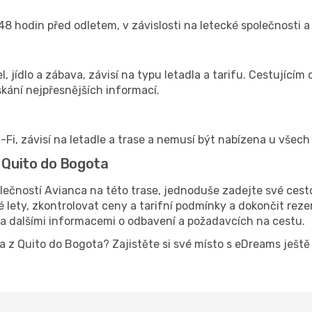
48 hodin před odletem, v závislosti na letecké společnosti a 
el, jídlo a zábava, závisí na typu letadla a tarifu. Cestujíc
kání nejpřesnějších informací.
-Fi, závisí na letadle a trase a nemusí být nabízena u všech 
z Quito do Bogota
lečností Avianca na této trase, jednoduše zadejte své cest
ety, zkontrolovat ceny a tarifní podmínky a dokončit rezerv
 a dalšími informacemi o odbavení a požadavcích na cestu.
nca z Quito do Bogota? Zajistěte si své místo s eDreams ješ