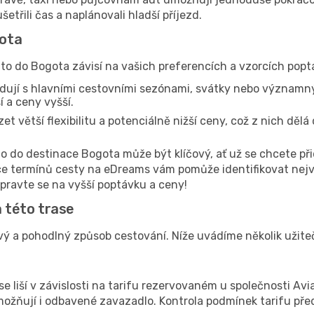
etřili čas a naplánovali hladší příjezd.
gota
ito do Bogota závisí na vašich preferencích a vzorcích popt
dují s hlavními cestovními sezónami, svátky nebo významn
 a ceny vyšší.
 větší flexibilitu a potenciálně nižší ceny, což z nich dělá
to do destinace Bogota může být klíčový, ať už se chcete p
ce termínů cesty na eDreams vám pomůže identifikovat nejv
ipravte se na vyšší poptávku a ceny!
a této trase
vý a pohodlný způsob cestování. Níže uvádíme několik užitečný
e liší v závislosti na tarifu rezervovaném u společnosti Av
umožňují i odbavené zavazadlo. Kontrola podmínek tarifu p