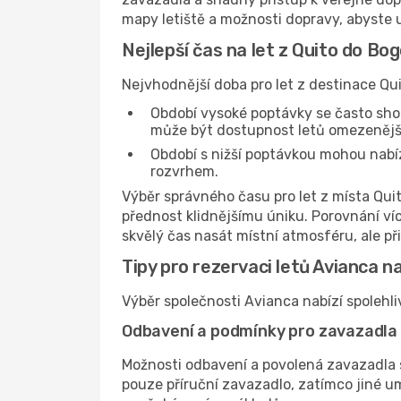
mapy letiště a možnosti dopravy, abyste uš
Nejlepší čas na let z Quito do Bo
Nejvhodnější doba pro let z destinace Qu
Období vysoké poptávky se často sho
může být dostupnost letů omezenější
Období s nižší poptávkou mohou nabízet
rozvrhem.
Výběr správného času pro let z místa Qui
přednost klidnějšímu úniku. Porovnání ví
skvělý čas nasát místní atmosféru, ale př
Tipy pro rezervaci letů Avianca n
Výběr společnosti Avianca nabízí spolehli
Odbavení a podmínky pro zavazadla
Možnosti odbavení a povolená zavazadla s
pouze příruční zavazadlo, zatímco jiné 