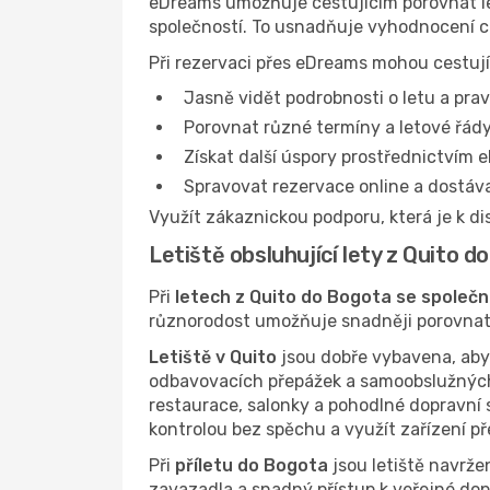
eDreams umožňuje cestujícím porovnat le
společností. To usnadňuje vyhodnocení c
Při rezervaci přes eDreams mohou cestují
Jasně vidět podrobnosti o letu a prav
Porovnat různé termíny a letové řády
Získat další úspory prostřednictvím e
Spravovat rezervace online a dostáv
Využít zákaznickou podporu, která je k di
Letiště obsluhující lety z Quito d
Při
letech z Quito do Bogota se společn
různorodost umožňuje snadněji porovnat t
Letiště v Quito
jsou dobře vybavena, aby 
odbavovacích přepážek a samoobslužných
restaurace, salonky a pohodlné dopravní s
kontrolou bez spěchu a využít zařízení p
Při
příletu do Bogota
jsou letiště navržen
zavazadla a snadný přístup k veřejné dop