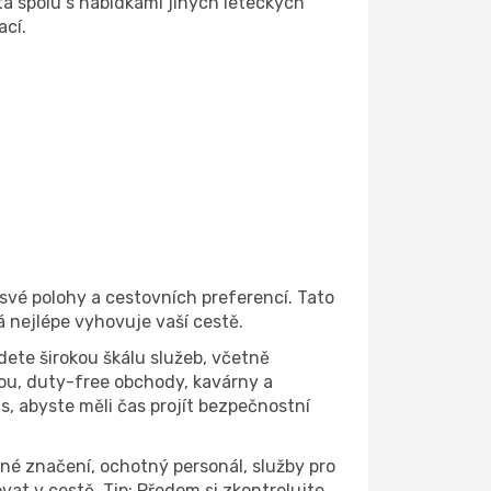
a spolu s nabídkami jiných leteckých
ací.
 své polohy a cestovních preferencí. Tato
 nejlépe vyhovuje vaší cestě.
dete širokou škálu služeb, včetně
ou, duty-free obchody, kavárny a
s, abyste měli čas projít bezpečnostní
edné značení, ochotný personál, služby pro
at v cestě. Tip: Předem si zkontrolujte