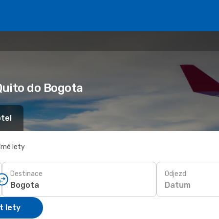
Quito do Bogota
tel
ímé lety
Destinace
Odjezd
Datum
t lety