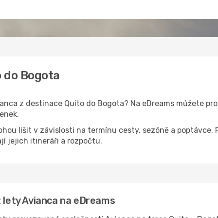
o do Bogota
vianca z destinace Quito do Bogota? Na eDreams můžete pr
tenek.
ohou lišit v závislosti na termínu cesty, sezóně a poptáv
jí jejich itineráři a rozpočtu.
t lety Avianca na eDreams