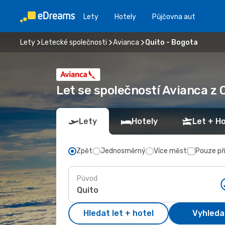
Lety
Hotely
Půjčovna aut
Lety
Letecké společnosti
Avianca
Quito - Bogota
Let se společností Avianca z 
Lety
Hotely
Let + Ho
Zpět
Jednosměrný
Více měst
Pouze př
Původ
Hledat let + hotel
Vyhleda