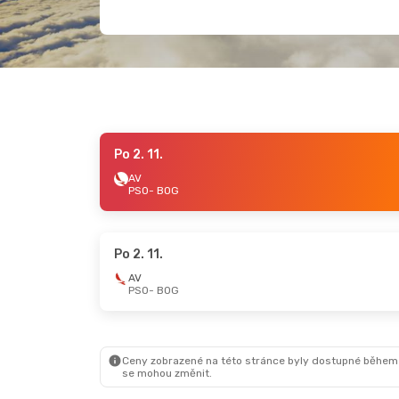
Po 2. 11.
AV
PSO
- BOG
Po 2. 11.
AV
PSO
- BOG
Ceny zobrazené na této stránce byly dostupné během
se mohou změnit.