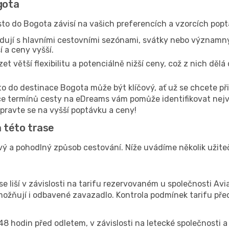
gota
sto do Bogota závisí na vašich preferencích a vzorcích popt
dují s hlavními cestovními sezónami, svátky nebo významn
 a ceny vyšší.
 větší flexibilitu a potenciálně nižší ceny, což z nich dělá
to do destinace Bogota může být klíčový, ať už se chcete p
ce termínů cesty na eDreams vám pomůže identifikovat nejv
ipravte se na vyšší poptávku a ceny!
a této trase
vý a pohodlný způsob cestování. Níže uvádíme několik užitečný
e liší v závislosti na tarifu rezervovaném u společnosti Av
umožňují i odbavené zavazadlo. Kontrola podmínek tarifu p
48 hodin před odletem, v závislosti na letecké společnosti a 