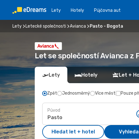
Lety
Hotely
Půjčovna aut
Lety
Letecké společnosti
Avianca
Pasto - Bogota
Let se společností Avianca z
Lety
Hotely
Let + Ho
Zpět
Jednosměrný
Více měst
Pouze př
Původ
Hledat let + hotel
Vyhleda