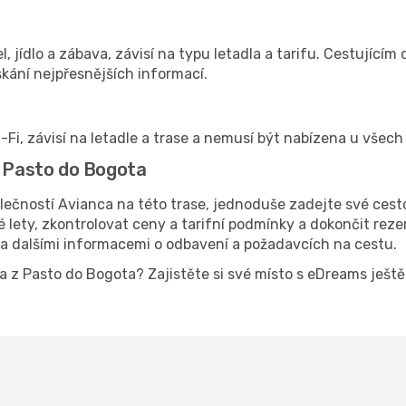
el, jídlo a zábava, závisí na typu letadla a tarifu. Cestujíc
kání nejpřesnějších informací.
-Fi, závisí na letadle a trase a nemusí být nabízena u všech 
z Pasto do Bogota
lečností Avianca na této trase, jednoduše zadejte své cest
ety, zkontrolovat ceny a tarifní podmínky a dokončit rezerv
 a dalšími informacemi o odbavení a požadavcích na cestu.
nca z Pasto do Bogota? Zajistěte si své místo s eDreams ješ