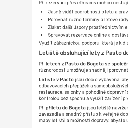
Při rezervaci přes eDreams mohou cestují
Jasně vidět podrobnosti o letu a prav
Porovnat různé termíny a letové řády
Získat další úspory prostřednictvím e
Spravovat rezervace online a dostáv
Využít zákaznickou podporu, která je k di
Letiště obsluhující lety z Pasto 
Při
letech z Pasto do Bogota se společ
různorodost umožňuje snadněji porovnat t
Letiště v Pasto
jsou dobře vybavena, aby 
odbavovacích přepážek a samoobslužných
restaurace, salonky a pohodlné dopravní s
kontrolou bez spěchu a využít zařízení p
Při
příletu do Bogota
jsou letiště navržen
zavazadla a snadný přístup k veřejné dop
mapy letiště a možnosti dopravy, abyste uš