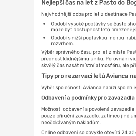
Nejlepší čas na let z Pasto do Bo
Nejvhodnější doba pro let z destinace Pa
Období vysoké poptávky se často sho
může být dostupnost letů omezenější
Období s nižší poptávkou mohou nabízet
rozvrhem.
Výběr správného času pro let z místa Pas
přednost klidnějšímu úniku. Porovnání ví
skvělý čas nasát místní atmosféru, ale př
Tipy pro rezervaci letů Avianca n
Výběr společnosti Avianca nabízí spolehli
Odbavení a podmínky pro zavazadla
Možnosti odbavení a povolená zavazadla s
pouze příruční zavazadlo, zatímco jiné 
neočekávaným nákladům.
Online odbavení se obvykle otevírá 24 až 