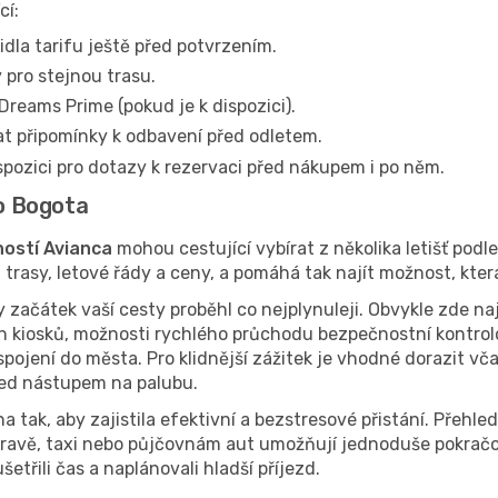
cí:
idla tarifu ještě před potvrzením.
 pro stejnou trasu.
Dreams Prime (pokud je k dispozici).
at připomínky k odbavení před odletem.
spozici pro dotazy k rezervaci před nákupem i po něm.
do Bogota
ností Avianca
mohou cestující vybírat z několika letišť podl
rasy, letové řády a ceny, a pomáhá tak najít možnost, která
začátek vaší cesty proběhl co nejplynuleji. Obvykle zde na
 kiosků, možnosti rychlého průchodu bezpečnostní kontrol
pojení do města. Pro klidnější zážitek je vhodné dorazit vča
řed nástupem na palubu.
a tak, aby zajistila efektivní a bezstresové přistání. Přehl
ravě, taxi nebo půjčovnám aut umožňují jednoduše pokračov
etřili čas a naplánovali hladší příjezd.