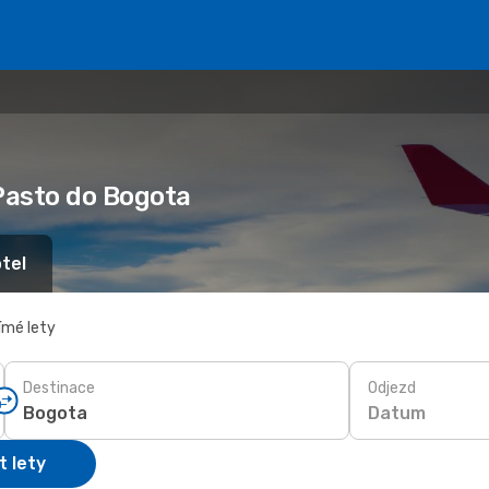
 Pasto do Bogota
tel
ímé lety
Destinace
Odjezd
Datum
t lety