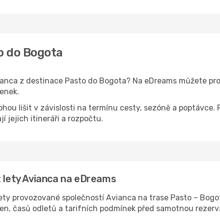
to do Bogota
vianca z destinace Pasto do Bogota? Na eDreams můžete pr
tenek.
ohou lišit v závislosti na termínu cesty, sezóně a poptáv
jí jejich itineráři a rozpočtu.
t lety Avianca na eDreams
ty provozované společností Avianca na trase Pasto – Bogot
en, časů odletů a tarifních podmínek před samotnou rezerv