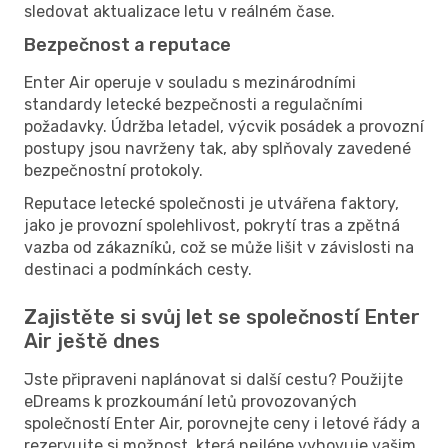
sledovat aktualizace letu v reálném čase.
Bezpečnost a reputace
Enter Air operuje v souladu s mezinárodními
standardy letecké bezpečnosti a regulačními
požadavky. Údržba letadel, výcvik posádek a provozní
postupy jsou navrženy tak, aby splňovaly zavedené
bezpečnostní protokoly.
Reputace letecké společnosti je utvářena faktory,
jako je provozní spolehlivost, pokrytí tras a zpětná
vazba od zákazníků, což se může lišit v závislosti na
destinaci a podmínkách cesty.
Zajistěte si svůj let se společností Enter
Air ještě dnes
Jste připraveni naplánovat si další cestu? Použijte
eDreams k prozkoumání letů provozovaných
společností Enter Air, porovnejte ceny i letové řády a
rezervujte si možnost, která nejlépe vyhovuje vašim