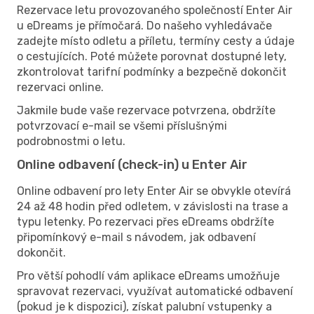
Rezervace letu provozovaného společností Enter Air
u eDreams je přímočará. Do našeho vyhledávače
zadejte místo odletu a příletu, termíny cesty a údaje
o cestujících. Poté můžete porovnat dostupné lety,
zkontrolovat tarifní podmínky a bezpečně dokončit
rezervaci online.
Jakmile bude vaše rezervace potvrzena, obdržíte
potvrzovací e-mail se všemi příslušnými
podrobnostmi o letu.
Online odbavení (check-in) u Enter Air
Online odbavení pro lety Enter Air se obvykle otevírá
24 až 48 hodin před odletem, v závislosti na trase a
typu letenky. Po rezervaci přes eDreams obdržíte
připomínkový e-mail s návodem, jak odbavení
dokončit.
Pro větší pohodlí vám aplikace eDreams umožňuje
spravovat rezervaci, využívat automatické odbavení
(pokud je k dispozici), získat palubní vstupenky a