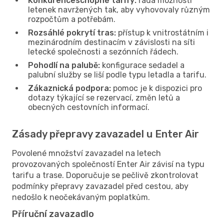
Konkurenceschopné tarify:
řada možností
letenek navržených tak, aby vyhovovaly různým
rozpočtům a potřebám.
Rozsáhlé pokrytí tras:
přístup k vnitrostátním i
mezinárodním destinacím v závislosti na síti
letecké společnosti a sezónních řádech.
Pohodlí na palubě:
konfigurace sedadel a
palubní služby se liší podle typu letadla a tarifu.
Zákaznická podpora:
pomoc je k dispozici pro
dotazy týkající se rezervací, změn letů a
obecných cestovních informací.
Zásady přepravy zavazadel u Enter Air
Povolené množství zavazadel na letech
provozovaných společností Enter Air závisí na typu
tarifu a trase. Doporučuje se pečlivě zkontrolovat
podmínky přepravy zavazadel před cestou, aby
nedošlo k neočekávaným poplatkům.
Příruční zavazadlo