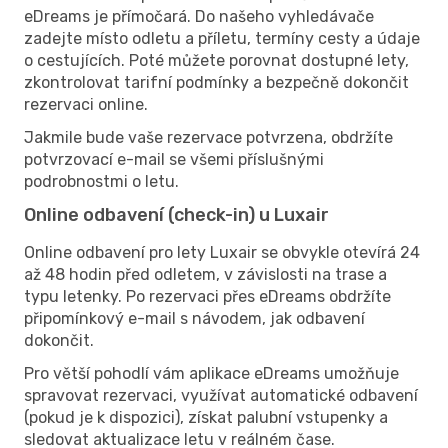
eDreams je přímočará. Do našeho vyhledávače
zadejte místo odletu a příletu, termíny cesty a údaje
o cestujících. Poté můžete porovnat dostupné lety,
zkontrolovat tarifní podmínky a bezpečně dokončit
rezervaci online.
Jakmile bude vaše rezervace potvrzena, obdržíte
potvrzovací e-mail se všemi příslušnými
podrobnostmi o letu.
Online odbavení (check-in) u Luxair
Online odbavení pro lety Luxair se obvykle otevírá 24
až 48 hodin před odletem, v závislosti na trase a
typu letenky. Po rezervaci přes eDreams obdržíte
připomínkový e-mail s návodem, jak odbavení
dokončit.
Pro větší pohodlí vám aplikace eDreams umožňuje
spravovat rezervaci, využívat automatické odbavení
(pokud je k dispozici), získat palubní vstupenky a
sledovat aktualizace letu v reálném čase.