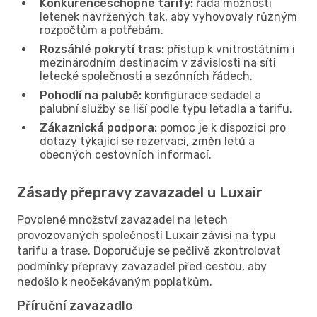
Konkurenceschopné tarify:
řada možností
letenek navržených tak, aby vyhovovaly různým
rozpočtům a potřebám.
Rozsáhlé pokrytí tras:
přístup k vnitrostátním i
mezinárodním destinacím v závislosti na síti
letecké společnosti a sezónních řádech.
Pohodlí na palubě:
konfigurace sedadel a
palubní služby se liší podle typu letadla a tarifu.
Zákaznická podpora:
pomoc je k dispozici pro
dotazy týkající se rezervací, změn letů a
obecných cestovních informací.
Zásady přepravy zavazadel u Luxair
Povolené množství zavazadel na letech
provozovaných společností Luxair závisí na typu
tarifu a trase. Doporučuje se pečlivě zkontrolovat
podmínky přepravy zavazadel před cestou, aby
nedošlo k neočekávaným poplatkům.
Příruční zavazadlo