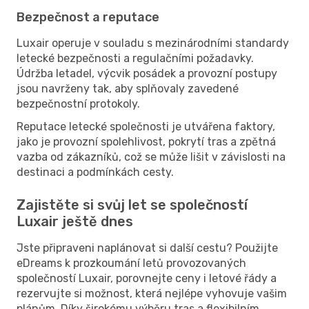
Bezpečnost a reputace
Luxair operuje v souladu s mezinárodními standardy
letecké bezpečnosti a regulačními požadavky.
Údržba letadel, výcvik posádek a provozní postupy
jsou navrženy tak, aby splňovaly zavedené
bezpečnostní protokoly.
Reputace letecké společnosti je utvářena faktory,
jako je provozní spolehlivost, pokrytí tras a zpětná
vazba od zákazníků, což se může lišit v závislosti na
destinaci a podmínkách cesty.
Zajistěte si svůj let se společností
Luxair ještě dnes
Jste připraveni naplánovat si další cestu? Použijte
eDreams k prozkoumání letů provozovaných
společností Luxair, porovnejte ceny i letové řády a
rezervujte si možnost, která nejlépe vyhovuje vašim
plánům. Díky širokému výběru tras a flexibilním