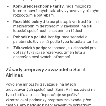
Konkurenceschopné tarify:
řada možností
letenek navržených tak, aby vyhovovaly různým
rozpočtům a potřebám.
Rozsáhlé pokrytí tras:
přístup k vnitrostátním i
mezinárodním destinacím v závislosti na síti
letecké společnosti a sezónních řádech.
Pohodlí na palubě:
konfigurace sedadel a
palubní služby se liší podle typu letadla a tarifu.
Zákaznická podpora:
pomoc je k dispozici pro
dotazy týkající se rezervací, změn letů a
obecných cestovních informací.
Zásady přepravy zavazadel u Spirit
Airlines
Povolené množství zavazadel na letech
provozovaných společností Spirit Airlines závisí na
typu tarifu a trase. Doporučuje se pečlivě
zkontrolovat podmínky přepravy zavazadel před
cestou, aby nedošlo k neočekávaným poplatkům.