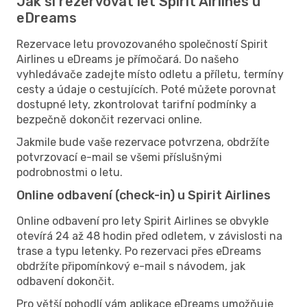
Jak si rezervovat let Spirit Airlines u
eDreams
Rezervace letu provozovaného společností Spirit
Airlines u eDreams je přímočará. Do našeho
vyhledávače zadejte místo odletu a příletu, termíny
cesty a údaje o cestujících. Poté můžete porovnat
dostupné lety, zkontrolovat tarifní podmínky a
bezpečně dokončit rezervaci online.
Jakmile bude vaše rezervace potvrzena, obdržíte
potvrzovací e-mail se všemi příslušnými
podrobnostmi o letu.
Online odbavení (check-in) u Spirit Airlines
Online odbavení pro lety Spirit Airlines se obvykle
otevírá 24 až 48 hodin před odletem, v závislosti na
trase a typu letenky. Po rezervaci přes eDreams
obdržíte připomínkový e-mail s návodem, jak
odbavení dokončit.
Pro větší pohodlí vám aplikace eDreams umožňuje