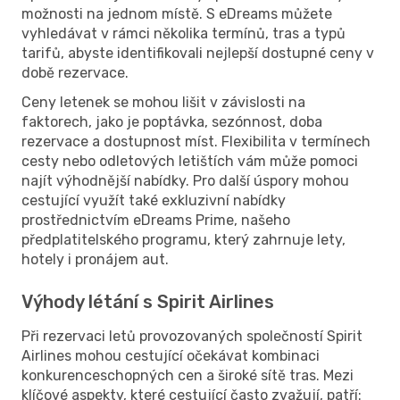
možnosti na jednom místě. S eDreams můžete
vyhledávat v rámci několika termínů, tras a typů
tarifů, abyste identifikovali nejlepší dostupné ceny v
době rezervace.
Ceny letenek se mohou lišit v závislosti na
faktorech, jako je poptávka, sezónnost, doba
rezervace a dostupnost míst. Flexibilita v termínech
cesty nebo odletových letištích vám může pomoci
najít výhodnější nabídky. Pro další úspory mohou
cestující využít také exkluzivní nabídky
prostřednictvím eDreams Prime, našeho
předplatitelského programu, který zahrnuje lety,
hotely i pronájem aut.
Výhody létání s Spirit Airlines
Při rezervaci letů provozovaných společností Spirit
Airlines mohou cestující očekávat kombinaci
konkurenceschopných cen a široké sítě tras. Mezi
klíčové aspekty, které cestující často zvažují, patří: