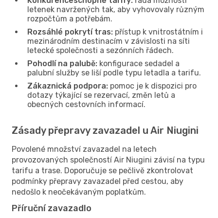
Konkurenceschopné tarify:
řada možností
letenek navržených tak, aby vyhovovaly různým
rozpočtům a potřebám.
Rozsáhlé pokrytí tras:
přístup k vnitrostátním i
mezinárodním destinacím v závislosti na síti
letecké společnosti a sezónních řádech.
Pohodlí na palubě:
konfigurace sedadel a
palubní služby se liší podle typu letadla a tarifu.
Zákaznická podpora:
pomoc je k dispozici pro
dotazy týkající se rezervací, změn letů a
obecných cestovních informací.
Zásady přepravy zavazadel u Air Niugini
Povolené množství zavazadel na letech
provozovaných společností Air Niugini závisí na typu
tarifu a trase. Doporučuje se pečlivě zkontrolovat
podmínky přepravy zavazadel před cestou, aby
nedošlo k neočekávaným poplatkům.
Příruční zavazadlo