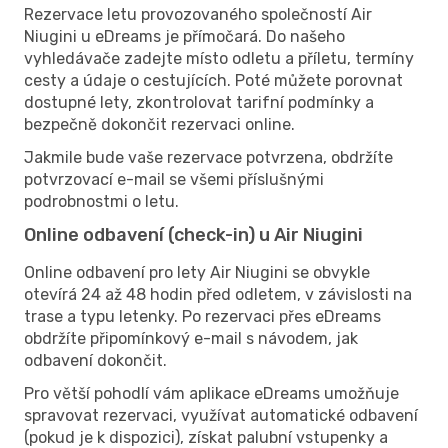
Rezervace letu provozovaného společností Air
Niugini u eDreams je přímočará. Do našeho
vyhledávače zadejte místo odletu a příletu, termíny
cesty a údaje o cestujících. Poté můžete porovnat
dostupné lety, zkontrolovat tarifní podmínky a
bezpečně dokončit rezervaci online.
Jakmile bude vaše rezervace potvrzena, obdržíte
potvrzovací e-mail se všemi příslušnými
podrobnostmi o letu.
Online odbavení (check-in) u Air Niugini
Online odbavení pro lety Air Niugini se obvykle
otevírá 24 až 48 hodin před odletem, v závislosti na
trase a typu letenky. Po rezervaci přes eDreams
obdržíte připomínkový e-mail s návodem, jak
odbavení dokončit.
Pro větší pohodlí vám aplikace eDreams umožňuje
spravovat rezervaci, využívat automatické odbavení
(pokud je k dispozici), získat palubní vstupenky a