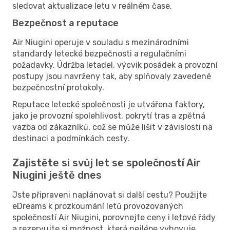
sledovat aktualizace letu v reálném čase.
Bezpečnost a reputace
Air Niugini operuje v souladu s mezinárodními
standardy letecké bezpečnosti a regulačními
požadavky. Údržba letadel, výcvik posádek a provozní
postupy jsou navrženy tak, aby splňovaly zavedené
bezpečnostní protokoly.
Reputace letecké společnosti je utvářena faktory,
jako je provozní spolehlivost, pokrytí tras a zpětná
vazba od zákazníků, což se může lišit v závislosti na
destinaci a podmínkách cesty.
Zajistěte si svůj let se společností Air
Niugini ještě dnes
Jste připraveni naplánovat si další cestu? Použijte
eDreams k prozkoumání letů provozovaných
společností Air Niugini, porovnejte ceny i letové řády
a rezervujte si možnost, která nejlépe vyhovuje