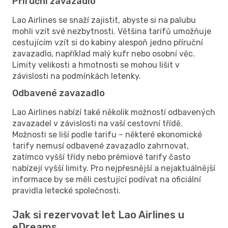
Příruční zavazadlo
Lao Airlines se snaží zajistit, abyste si na palubu
mohli vzít své nezbytnosti. Většina tarifů umožňuje
cestujícím vzít si do kabiny alespoň jedno příruční
zavazadlo, například malý kufr nebo osobní věc.
Limity velikosti a hmotnosti se mohou lišit v
závislosti na podmínkách letenky.
Odbavené zavazadlo
Lao Airlines nabízí také několik možností odbavených
zavazadel v závislosti na vaší cestovní třídě.
Možnosti se liší podle tarifu – některé ekonomické
tarify nemusí odbavené zavazadlo zahrnovat,
zatímco vyšší třídy nebo prémiové tarify často
nabízejí vyšší limity. Pro nejpřesnější a nejaktuálnější
informace by se měli cestující podívat na oficiální
pravidla letecké společnosti.
Jak si rezervovat let Lao Airlines u
eDreams