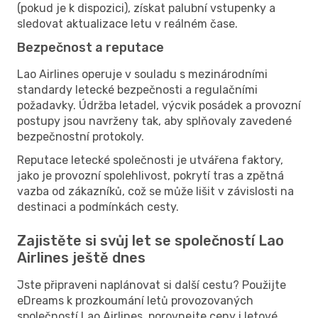
(pokud je k dispozici), získat palubní vstupenky a
sledovat aktualizace letu v reálném čase.
Bezpečnost a reputace
Lao Airlines operuje v souladu s mezinárodními
standardy letecké bezpečnosti a regulačními
požadavky. Údržba letadel, výcvik posádek a provozní
postupy jsou navrženy tak, aby splňovaly zavedené
bezpečnostní protokoly.
Reputace letecké společnosti je utvářena faktory,
jako je provozní spolehlivost, pokrytí tras a zpětná
vazba od zákazníků, což se může lišit v závislosti na
destinaci a podmínkách cesty.
Zajistěte si svůj let se společností Lao
Airlines ještě dnes
Jste připraveni naplánovat si další cestu? Použijte
eDreams k prozkoumání letů provozovaných
společností Lao Airlines, porovnejte ceny i letové