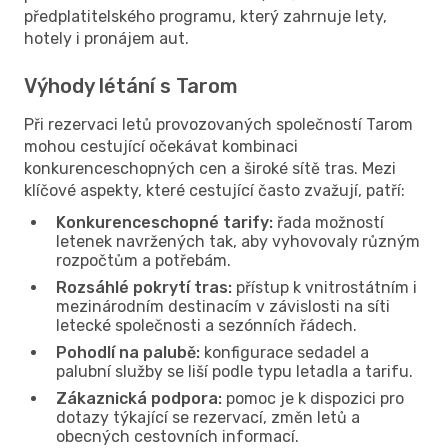
předplatitelského programu, který zahrnuje lety,
hotely i pronájem aut.
Výhody létání s Tarom
Při rezervaci letů provozovaných společností Tarom
mohou cestující očekávat kombinaci
konkurenceschopných cen a široké sítě tras. Mezi
klíčové aspekty, které cestující často zvažují, patří:
Konkurenceschopné tarify:
řada možností
letenek navržených tak, aby vyhovovaly různým
rozpočtům a potřebám.
Rozsáhlé pokrytí tras:
přístup k vnitrostátním i
mezinárodním destinacím v závislosti na síti
letecké společnosti a sezónních řádech.
Pohodlí na palubě:
konfigurace sedadel a
palubní služby se liší podle typu letadla a tarifu.
Zákaznická podpora:
pomoc je k dispozici pro
dotazy týkající se rezervací, změn letů a
obecných cestovních informací.