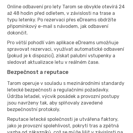
Online odbavení pro lety Tarom se obvykle otevírá 24
až 48 hodin před odletem, v závislosti na trase a
typu letenky. Po rezervaci přes eDreams obdržíte
připomínkový e-mail s návodem, jak odbavení
dokončit.
Pro větší pohodlí vám aplikace eDreams umožňuje
spravovat rezervaci, využívat automatické odbavení
(pokud je k dispozici), získat palubní vstupenky a
sledovat aktualizace letu v reálném čase.
Bezpečnost a reputace
Tarom operuje v souladu s mezinárodními standardy
letecké bezpečnosti a regulačními požadavky.
Údržba letadel, výcvik posádek a provozní postupy
jsou navrženy tak, aby splňovaly zavedené
bezpečnostní protokoly.
Reputace letecké společnosti je utvářena faktory,
jako je provozní spolehlivost, pokrytí tras a zpětná
vazba od zákazníků, což se může lišit v závislosti na