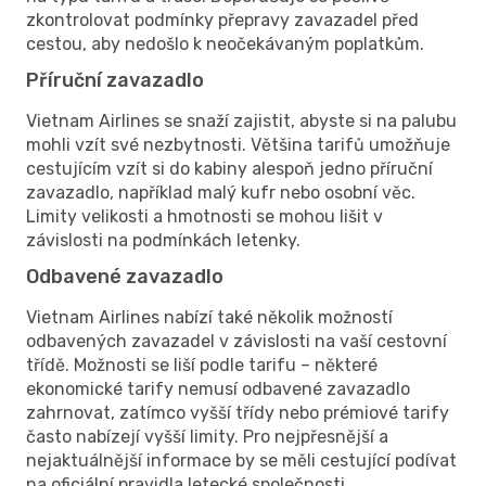
zkontrolovat podmínky přepravy zavazadel před
cestou, aby nedošlo k neočekávaným poplatkům.
Příruční zavazadlo
Vietnam Airlines se snaží zajistit, abyste si na palubu
mohli vzít své nezbytnosti. Většina tarifů umožňuje
cestujícím vzít si do kabiny alespoň jedno příruční
zavazadlo, například malý kufr nebo osobní věc.
Limity velikosti a hmotnosti se mohou lišit v
závislosti na podmínkách letenky.
Odbavené zavazadlo
Vietnam Airlines nabízí také několik možností
odbavených zavazadel v závislosti na vaší cestovní
třídě. Možnosti se liší podle tarifu – některé
ekonomické tarify nemusí odbavené zavazadlo
zahrnovat, zatímco vyšší třídy nebo prémiové tarify
často nabízejí vyšší limity. Pro nejpřesnější a
nejaktuálnější informace by se měli cestující podívat
na oficiální pravidla letecké společnosti.