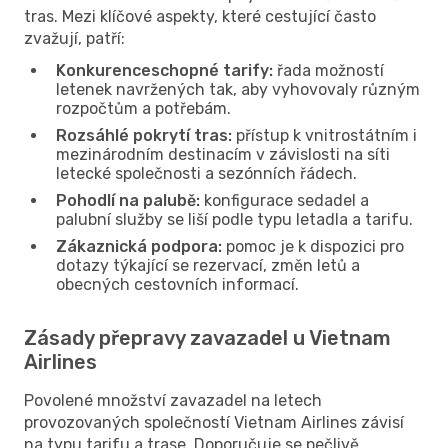
tras. Mezi klíčové aspekty, které cestující často
zvažují, patří:
Konkurenceschopné tarify:
řada možností
letenek navržených tak, aby vyhovovaly různým
rozpočtům a potřebám.
Rozsáhlé pokrytí tras:
přístup k vnitrostátním i
mezinárodním destinacím v závislosti na síti
letecké společnosti a sezónních řádech.
Pohodlí na palubě:
konfigurace sedadel a
palubní služby se liší podle typu letadla a tarifu.
Zákaznická podpora:
pomoc je k dispozici pro
dotazy týkající se rezervací, změn letů a
obecných cestovních informací.
Zásady přepravy zavazadel u Vietnam
Airlines
Povolené množství zavazadel na letech
provozovaných společností Vietnam Airlines závisí
na typu tarifu a trase. Doporučuje se pečlivě