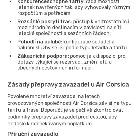
Konkurenceschopné tarify:
řada možností
letenek navržených tak, aby vyhovovaly různým
rozpočtům a potřebám.
Rozsáhlé pokrytí tras:
přístup k vnitrostátním i
mezinárodním destinacím v závislosti na síti
letecké společnosti a sezónních řádech.
Pohodlí na palubě:
konfigurace sedadel a
palubní služby se liší podle typu letadla a tarifu.
Zákaznická podpora:
pomoc je k dispozici pro
dotazy týkající se rezervací, změn letů a
obecných cestovních informací.
Zásady přepravy zavazadel u Air Corsica
Povolené množství zavazadel na letech
provozovaných společností Air Corsica závisí na typu
tarifu a trase. Doporučuje se pečlivě zkontrolovat
podmínky přepravy zavazadel před cestou, aby
nedošlo k neočekávaným poplatkům.
Příruční zavazadlo