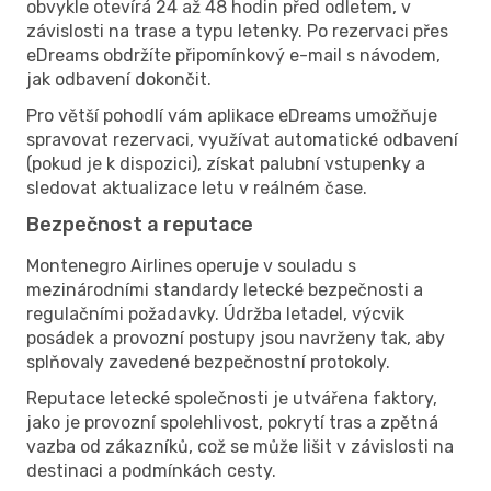
obvykle otevírá 24 až 48 hodin před odletem, v
závislosti na trase a typu letenky. Po rezervaci přes
eDreams obdržíte připomínkový e-mail s návodem,
jak odbavení dokončit.
Pro větší pohodlí vám aplikace eDreams umožňuje
spravovat rezervaci, využívat automatické odbavení
(pokud je k dispozici), získat palubní vstupenky a
sledovat aktualizace letu v reálném čase.
Bezpečnost a reputace
Montenegro Airlines operuje v souladu s
mezinárodními standardy letecké bezpečnosti a
regulačními požadavky. Údržba letadel, výcvik
posádek a provozní postupy jsou navrženy tak, aby
splňovaly zavedené bezpečnostní protokoly.
Reputace letecké společnosti je utvářena faktory,
jako je provozní spolehlivost, pokrytí tras a zpětná
vazba od zákazníků, což se může lišit v závislosti na
destinaci a podmínkách cesty.