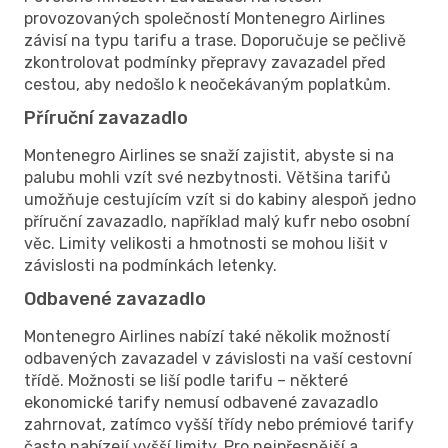
provozovaných společností Montenegro Airlines
závisí na typu tarifu a trase. Doporučuje se pečlivě
zkontrolovat podmínky přepravy zavazadel před
cestou, aby nedošlo k neočekávaným poplatkům.
Příruční zavazadlo
Montenegro Airlines se snaží zajistit, abyste si na
palubu mohli vzít své nezbytnosti. Většina tarifů
umožňuje cestujícím vzít si do kabiny alespoň jedno
příruční zavazadlo, například malý kufr nebo osobní
věc. Limity velikosti a hmotnosti se mohou lišit v
závislosti na podmínkách letenky.
Odbavené zavazadlo
Montenegro Airlines nabízí také několik možností
odbavených zavazadel v závislosti na vaší cestovní
třídě. Možnosti se liší podle tarifu – některé
ekonomické tarify nemusí odbavené zavazadlo
zahrnovat, zatímco vyšší třídy nebo prémiové tarify
často nabízejí vyšší limity. Pro nejpřesnější a