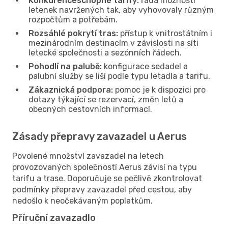
Konkurenceschopné tarify:
řada možností
letenek navržených tak, aby vyhovovaly různým
rozpočtům a potřebám.
Rozsáhlé pokrytí tras:
přístup k vnitrostátním i
mezinárodním destinacím v závislosti na síti
letecké společnosti a sezónních řádech.
Pohodlí na palubě:
konfigurace sedadel a
palubní služby se liší podle typu letadla a tarifu.
Zákaznická podpora:
pomoc je k dispozici pro
dotazy týkající se rezervací, změn letů a
obecných cestovních informací.
Zásady přepravy zavazadel u Aerus
Povolené množství zavazadel na letech
provozovaných společností Aerus závisí na typu
tarifu a trase. Doporučuje se pečlivě zkontrolovat
podmínky přepravy zavazadel před cestou, aby
nedošlo k neočekávaným poplatkům.
Příruční zavazadlo