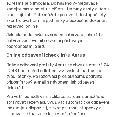
eDreams je přímočará. Do našeho vyhledávače
zadejte místo odletu a příletu, termíny cesty a údaje
o cestujících. Poté můžete porovnat dostupné lety,
zkontrolovat tarifní podmínky a bezpečně dokončit
rezervaci online.
Jakmile bude vaše rezervace potvrzena, obdržíte
potvrzovací e-mail se všemi příslušnými
podrobnostmi o letu.
Online odbavení (check-in) u Aerus
Online odbavení pro lety Aerus se obvykle otevírá 24
až 48 hodin před odletem, v závislosti na trase a
typu letenky. Po rezervaci přes eDreams obdržíte
připomínkový e-mail s návodem, jak odbavení
dokončit.
Pro větší pohodlí vám aplikace eDreams umožňuje
spravovat rezervaci, využívat automatické odbavení
(pokud je k dispozici), získat palubní vstupenky a
sledovat aktualizace letu v reálném čase.