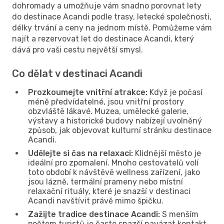
dohromady a umožňuje vám snadno porovnat lety
do destinace Acandi podle trasy, letecké společnosti,
délky trvání a ceny na jednom místě. Pomůžeme vám
najít a rezervovat let do destinace Acandi, který
dává pro vaši cestu největší smysl.
Co dělat v destinaci Acandi
Prozkoumejte vnitřní atrakce:
Když je počasí
méně předvídatelné, jsou vnitřní prostory
obzvláště lákavé. Muzea, umělecké galerie,
výstavy a historické budovy nabízejí uvolněný
způsob, jak objevovat kulturní stránku destinace
Acandi.
Udělejte si čas na relaxaci:
Klidnější město je
ideální pro zpomalení. Mnoho cestovatelů volí
toto období k návštěvě wellness zařízení, jako
jsou lázně, termální prameny nebo místní
relaxační rituály, které je snazší v destinaci
Acandi navštívit právě mimo špičku.
Zažijte tradice destinace Acandi:
S menším
počtem turistů je často snazší navázat kontakt