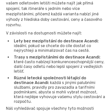
vašem odletovém letišti můžete najít jak přímá
spojení, tak itineráře s jedním nebo více
mezipřistáními, přičemž každá varianta nabízí jiné
výhody z hlediska doby cestování, ceny a časového
rozvrhu.
V závislosti na dostupnosti můžete najít:
Lety bez mezipřistání do destinace Acandi:
ideální, pokud se chcete do cíle dostat co
nejrychleji a minimalizovat čas na cestě.
Trasy s mezipřistáními do destinace Acandi:
které často nabízejí konkurenceschopnější ceny,
další časy odletů nebo lepší spojení z vedlejších
letišť.
Různé letecké společnosti létající do
destinace Acandi:
každá s jinými palubními
službami, pravidly pro zavazadla a tarifními
podmínkami, abyste si mohli vybrat možnost,
která nejlépe vyhovuje vašemu stylu cestování a
rozpočtu.
Náš vyhledávač spojuje všechny tyto možnosti