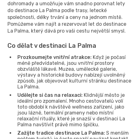
dohromady a umožňuje vám snadno porovnat lety
do destinace La Palma podle trasy, letecké
společnosti, délky trvání a ceny na jednom místě.
Pomůžeme vám najít a rezervovat let do destinace
La Palma, který dává pro vaši cestu největší smysl.
Co dělat v destinaci La Palma
Prozkoumejte vnitřní atrakce:
Když je počasí
méně předvídatelné, jsou vnitřní prostory
obzvláště lákavé. Muzea, umělecké galerie,
výstavy a historické budovy nabízejí uvolněný
způsob, jak objevovat kulturní stránku destinace
La Palma.
Udělejte si čas na relaxaci:
Klidnější město je
ideální pro zpomalení. Mnoho cestovatelů volí
toto období k návštěvě wellness zařízení, jako
jsou lázně, termální prameny nebo místní
relaxační rituály, které je snazší v destinaci La
Palma navštívit právě mimo špičku.
Zažijte tradice destinace La Palma:
S menším
počtem turistů je často snazší navázat kontakt