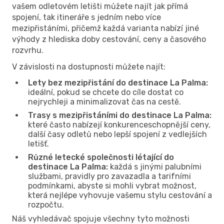
vašem odletovém letišti můžete najít jak přímá
spojení, tak itineráře s jedním nebo více
mezipřistáními, přičemž každá varianta nabízí jiné
výhody z hlediska doby cestování, ceny a časového
rozvrhu.
V závislosti na dostupnosti můžete najít:
Lety bez mezipřistání do destinace La Palma:
ideální, pokud se chcete do cíle dostat co
nejrychleji a minimalizovat čas na cestě.
Trasy s mezipřistáními do destinace La Palma:
které často nabízejí konkurenceschopnější ceny,
další časy odletů nebo lepší spojení z vedlejších
letišť.
Různé letecké společnosti létající do
destinace La Palma:
každá s jinými palubními
službami, pravidly pro zavazadla a tarifními
podmínkami, abyste si mohli vybrat možnost,
která nejlépe vyhovuje vašemu stylu cestování a
rozpočtu.
Náš vyhledávač spojuje všechny tyto možnosti