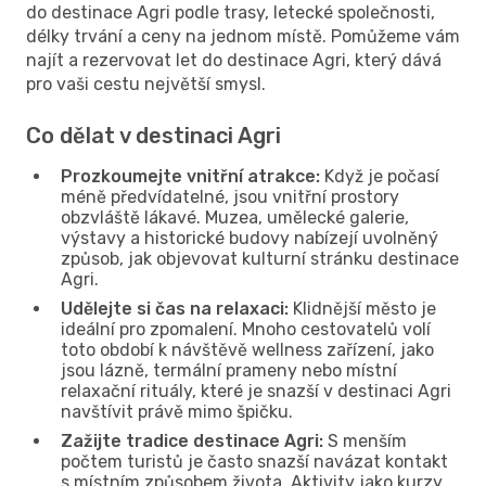
do destinace Agri podle trasy, letecké společnosti,
délky trvání a ceny na jednom místě. Pomůžeme vám
najít a rezervovat let do destinace Agri, který dává
pro vaši cestu největší smysl.
Co dělat v destinaci Agri
Prozkoumejte vnitřní atrakce:
Když je počasí
méně předvídatelné, jsou vnitřní prostory
obzvláště lákavé. Muzea, umělecké galerie,
výstavy a historické budovy nabízejí uvolněný
způsob, jak objevovat kulturní stránku destinace
Agri.
Udělejte si čas na relaxaci:
Klidnější město je
ideální pro zpomalení. Mnoho cestovatelů volí
toto období k návštěvě wellness zařízení, jako
jsou lázně, termální prameny nebo místní
relaxační rituály, které je snazší v destinaci Agri
navštívit právě mimo špičku.
Zažijte tradice destinace Agri:
S menším
počtem turistů je často snazší navázat kontakt
s místním způsobem života. Aktivity jako kurzy