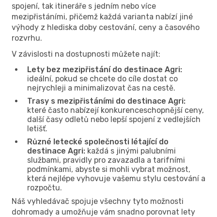
spojení, tak itineráře s jedním nebo více
mezipřistáními, přičemž každá varianta nabízí jiné
výhody z hlediska doby cestování, ceny a časového
rozvrhu.
V závislosti na dostupnosti můžete najít:
Lety bez mezipřistání do destinace Agri:
ideální, pokud se chcete do cíle dostat co
nejrychleji a minimalizovat čas na cestě.
Trasy s mezipřistáními do destinace Agri:
které často nabízejí konkurenceschopnější ceny,
další časy odletů nebo lepší spojení z vedlejších
letišť.
Různé letecké společnosti létající do
destinace Agri:
každá s jinými palubními
službami, pravidly pro zavazadla a tarifními
podmínkami, abyste si mohli vybrat možnost,
která nejlépe vyhovuje vašemu stylu cestování a
rozpočtu.
Náš vyhledávač spojuje všechny tyto možnosti
dohromady a umožňuje vám snadno porovnat lety