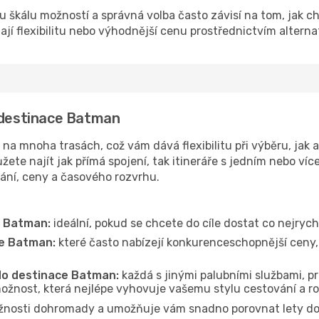
u škálu možností a správná volba často závisí na tom, jak c
dají flexibilitu nebo výhodnější cenu prostřednictvím alterna
o destinace Batman
a mnoha trasách, což vám dává flexibilitu při výběru, jak a
ete najít jak přímá spojení, tak itineráře s jedním nebo víc
vání, ceny a časového rozvrhu.
e Batman:
ideální, pokud se chcete do cíle dostat co nejrych
ce Batman:
které často nabízejí konkurenceschopnější ceny, 
 do destinace Batman:
každá s jinými palubními službami, pr
ožnost, která nejlépe vyhovuje vašemu stylu cestování a r
žnosti dohromady a umožňuje vám snadno porovnat lety do 