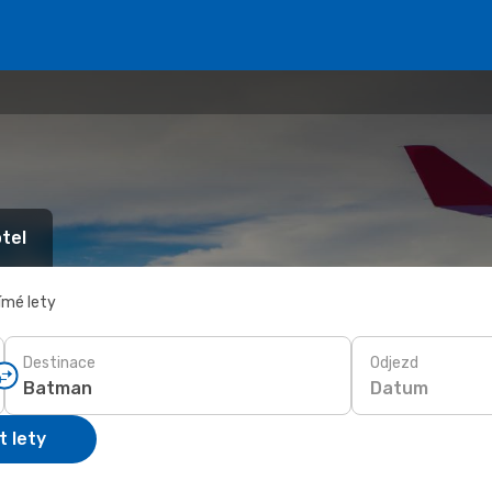
tel
ímé lety
Destinace
Odjezd
Datum
t lety