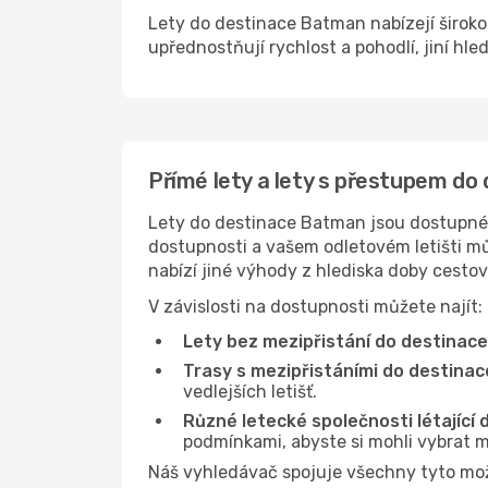
Lety do destinace Batman nabízejí široko
upřednostňují rychlost a pohodlí, jiní hle
Přímé lety a lety s přestupem d
Lety do destinace Batman jsou dostupné n
dostupnosti a vašem odletovém letišti můž
nabízí jiné výhody z hlediska doby cesto
V závislosti na dostupnosti můžete najít:
Lety bez mezipřistání do destinac
Trasy s mezipřistáními do destina
vedlejších letišť.
Různé letecké společnosti létající
podmínkami, abyste si mohli vybrat m
Náš vyhledávač spojuje všechny tyto mo