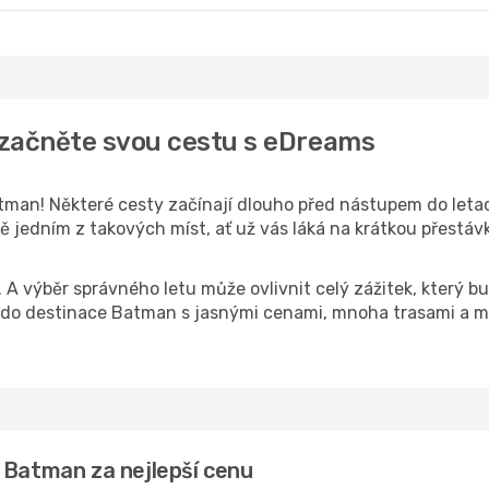
 začněte svou cestu s eDreams
man! Některé cesty začínají dlouho před nástupem do letadla
jedním z takových míst, ať už vás láká na krátkou přestávku
k. A výběr správného letu může ovlivnit celý zážitek, který
do destinace Batman s jasnými cenami, mnoha trasami a mo
 Batman za nejlepší cenu