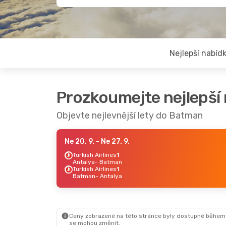
Nejlepší nabíd
Prozkoumejte nejlepší
Objevte nejlevnější lety do Batman
Ne 20. 9.
- Ne 27. 9.
Turkish Airlines
1
Antalya
- Batman
Turkish Airlines
1
Batman
- Antalya
Ceny zobrazené na této stránce byly dostupné během
se mohou změnit.