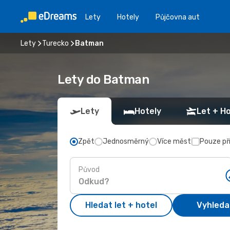
Lety
Hotely
Půjčovna aut
Lety
Turecko
Batman
Lety do Batman
Lety
Hotely
Let + Ho
Zpět
Jednosměrný
Více měst
Pouze př
Původ
Hledat let + hotel
Vyhleda