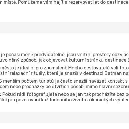
om místě. Pomůžeme vám najít a rezervovat let do destinace
je počasí méně předvídatelné, jsou vnitřní prostory obzvláš
 uvolněný způsob, jak objevovat kulturní stránku destinace
 město je ideální pro zpomalení. Mnoho cestovatelů volí toto
tní relaxační rituály, které je snazší v destinaci Batman na
S menším počtem turistů je často snazší navázat kontakt s 
dcem nebo procházky po čtvrtích působí mimo hlavní sezónu
:
Pokud rádi fotografujete nebo se jen tak procházíte bez 
deální pro pozorování každodenního života a ikonických výhl