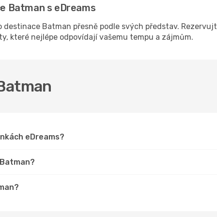
nace Batman s eDreams
 destinace Batman přesně podle svých představ. Rezervujte
sty, které nejlépe odpovídají vašemu tempu a zájmům.
o Batman
ránkách eDreams?
o Batman?
tman?