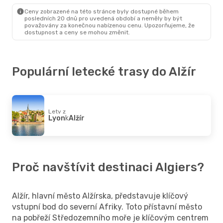
Alžír
- Vídeň
Ceny zobrazené na této stránce byly dostupné během
posledních 20 dnů pro uvedená období a neměly by být
považovány za konečnou nabízenou cenu. Upozorňujeme, že
dostupnost a ceny se mohou změnit.
Populární letecké trasy do Alžír
Lety z
Lyon
k
Alžír
Proč navštívit destinaci Algiers?
Alžír, hlavní město Alžírska, představuje klíčový
vstupní bod do severní Afriky. Toto přístavní město
na pobřeží Středozemního moře je klíčovým centrem