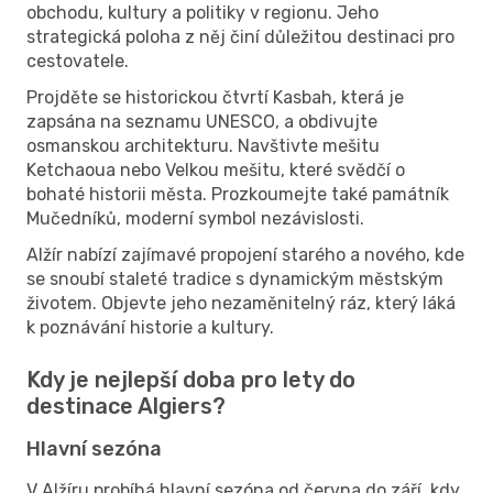
obchodu, kultury a politiky v regionu. Jeho
strategická poloha z něj činí důležitou destinaci pro
cestovatele.
Projděte se historickou čtvrtí Kasbah, která je
zapsána na seznamu UNESCO, a obdivujte
osmanskou architekturu. Navštivte mešitu
Ketchaoua nebo Velkou mešitu, které svědčí o
bohaté historii města. Prozkoumejte také památník
Mučedníků, moderní symbol nezávislosti.
Alžír nabízí zajímavé propojení starého a nového, kde
se snoubí staleté tradice s dynamickým městským
životem. Objevte jeho nezaměnitelný ráz, který láká
k poznávání historie a kultury.
Kdy je nejlepší doba pro lety do
destinace Algiers?
Hlavní sezóna
V Alžíru probíhá hlavní sezóna od června do září, kdy