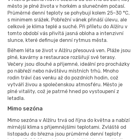
město je plné života v horkém a slunečném počasí.
Průměrné denní teploty se pohybují kolem 25–30 °C,
s minimem srážek. Pobřežní vánek přináší úlevu, ale
celkově je klima teplé a suché. Při příletu do Alžíru v
tomto období vás přivítá jasná obloha a intenzivní
slunce, které definuje denní rytmus města.
Během léta se život v Alžíru přesouvá ven. Pláže jsou
plné, kavárny a restaurace rozšiřují své terasy.
Večery jsou dlouhé a příjemné, ideální pro procházky
po nábřeží nebo návštěvu místních trhů. Mnoho
rodin tráví čas venku až do pozdních hodin, což
vytváří živou a společenskou atmosféru. Město je
plné vitality, což je patrné hned po vystoupení z
letadla.
Mimo sezóna
Mimo sezóna v Alžíru trvá od října do května a nabízí
mírnější klima s příjemnějšími teplotami. Zvláště od
listopadu do března jsou průměrné denní teploty