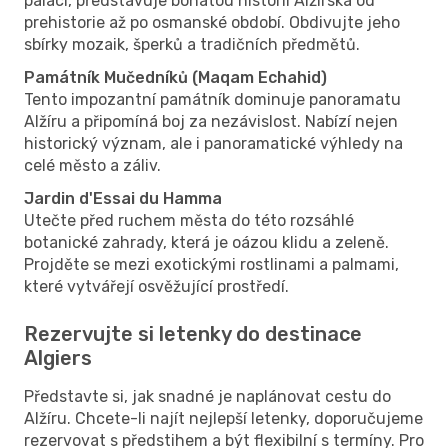
paláci, představuje bohatou historii Alžírska od
prehistorie až po osmanské období. Obdivujte jeho
sbírky mozaik, šperků a tradičních předmětů.
Památník Mučedníků (Maqam Echahid)
Tento impozantní památník dominuje panoramatu
Alžíru a připomíná boj za nezávislost. Nabízí nejen
historický význam, ale i panoramatické výhledy na
celé město a záliv.
Jardin d'Essai du Hamma
Utečte před ruchem města do této rozsáhlé
botanické zahrady, která je oázou klidu a zeleně.
Projděte se mezi exotickými rostlinami a palmami,
které vytvářejí osvěžující prostředí.
Rezervujte si letenky do destinace
Algiers
Představte si, jak snadné je naplánovat cestu do
Alžíru. Chcete-li najít nejlepší letenky, doporučujeme
rezervovat s předstihem a být flexibilní s termíny. Pro