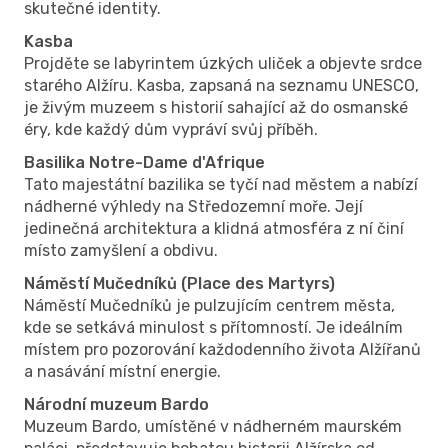
skutečné identity.
Kasba
Projděte se labyrintem úzkých uliček a objevte srdce
starého Alžíru. Kasba, zapsaná na seznamu UNESCO,
je živým muzeem s historií sahající až do osmanské
éry, kde každý dům vypráví svůj příběh.
Basilika Notre-Dame d'Afrique
Tato majestátní bazilika se tyčí nad městem a nabízí
nádherné výhledy na Středozemní moře. Její
jedinečná architektura a klidná atmosféra z ní činí
místo zamyšlení a obdivu.
Náměstí Mučedníků (Place des Martyrs)
Náměstí Mučedníků je pulzujícím centrem města,
kde se setkává minulost s přítomností. Je ideálním
místem pro pozorování každodenního života Alžířanů
a nasávání místní energie.
Národní muzeum Bardo
Muzeum Bardo, umístěné v nádherném maurském