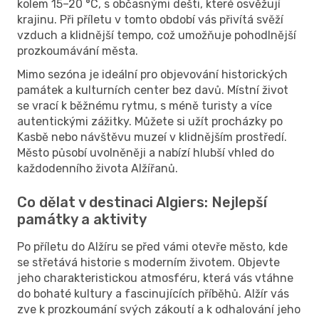
kolem 15–20 °C, s občasnými dešti, které osvěžují
krajinu. Při příletu v tomto období vás přivítá svěží
vzduch a klidnější tempo, což umožňuje pohodlnější
prozkoumávání města.
Mimo sezóna je ideální pro objevování historických
památek a kulturních center bez davů. Místní život
se vrací k běžnému rytmu, s méně turisty a více
autentickými zážitky. Můžete si užít procházky po
Kasbě nebo návštěvu muzeí v klidnějším prostředí.
Město působí uvolněněji a nabízí hlubší vhled do
každodenního života Alžířanů.
Co dělat v destinaci Algiers: Nejlepší
památky a aktivity
Po příletu do Alžíru se před vámi otevře město, kde
se střetává historie s moderním životem. Objevte
jeho charakteristickou atmosféru, která vás vtáhne
do bohaté kultury a fascinujících příběhů. Alžír vás
zve k prozkoumání svých zákoutí a k odhalování jeho