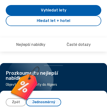
Vyhledat lety
Hledat let + hotel
Nejlepší nabídky
Časté dotazy
Prozkoumejte nejlepší
nabídky
Objevte nejlevnější lety do Algiers
Zpět
Jednosměrný