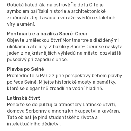
Gotická katedrála na ostrově Île de la Cité je
symbolem pařížské historie a architektonické
zručnosti. Její fasáda a vitráže svědčí o staletích
víry a umění.
Montmartre a bazilika Sacré-Cœur
Objevte uměleckou čtvrť Montmartre s dlážděnými
uličkami a ateliéry. Z baziliky Sacré-Cœur se naskýtá
jeden z nejkrásnějších výhledů na město, obzvláště
působivý při západu slunce.
Plavba po Seině
Prohlédněte si Paříž z jiné perspektivy během plavby
po řece Seině. Míjejte historické mosty a památky,
které se elegantně zrcadlí na vodní hladině.
Latinská čtvrť
Ponořte se do pulzující atmosféry Latinské čtvrti,
domova Sorbonny a mnoha knihkupectví a kaváren.
Tato oblast je plná studentského života a
intelektuálního dědictví.