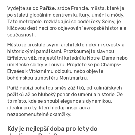
Vydejte se do
Paříže
, srdce Francie, města, které je
po staletí globálním centrem kultury, umění a módy.
Tato metropole, rozkládající se podél řeky Seiny, je
klíčovou destinací pro objevování evropské historie a
současnosti.
Město je proslulé svými architektonickými skvosty a
historickými památkami. Prozkoumejte slavnou
Eiffelovu věž, majestátní katedrálu Notre-Dame nebo
umělecké sbírky v Louvru. Projděte se po Champs-
Élysées k Vítěznému oblouku nebo objevte
bohémskou atmosféru Montmartru.
Paříž nabízí bohatou směs zážitků, od kulinářských
požitků až po hluboký ponor do umění a historie. Je
to místo, kde se snoubí elegance s dynamikou,
ideální pro ty, kteří hledají inspiraci a
nezapomenutelné okamžiky.
Kdy je nejlepší doba pro lety do