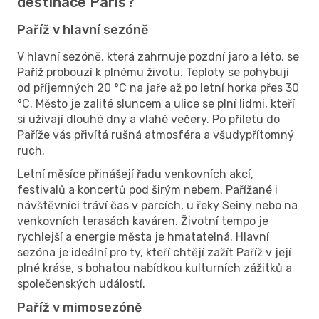
destinace Paris?
Paříž v hlavní sezóně
V hlavní sezóně, která zahrnuje pozdní jaro a léto, se
Paříž probouzí k plnému životu. Teploty se pohybují
od příjemných 20 °C na jaře až po letní horka přes 30
°C. Město je zalité sluncem a ulice se plní lidmi, kteří
si užívají dlouhé dny a vlahé večery. Po příletu do
Paříže vás přivítá rušná atmosféra a všudypřítomný
ruch.
Letní měsíce přinášejí řadu venkovních akcí,
festivalů a koncertů pod širým nebem. Pařížané i
návštěvníci tráví čas v parcích, u řeky Seiny nebo na
venkovních terasách kaváren. Životní tempo je
rychlejší a energie města je hmatatelná. Hlavní
sezóna je ideální pro ty, kteří chtějí zažít Paříž v její
plné kráse, s bohatou nabídkou kulturních zážitků a
společenských událostí.
Paříž v mimosezóně