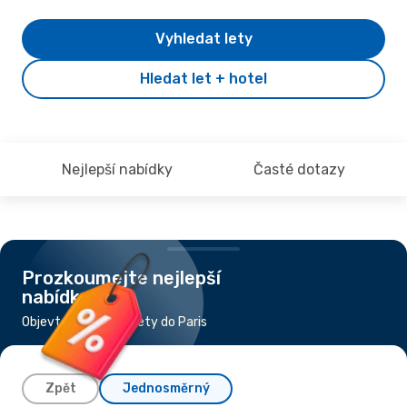
Vyhledat lety
Hledat let + hotel
Nejlepší nabídky
Časté dotazy
Prozkoumejte nejlepší
nabídky
Objevte nejlevnější lety do Paris
Zpět
Jednosměrný