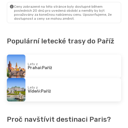
Paříž
- Vratislav
Ceny zobrazené na této stránce byly dostupné během
posledních 20 dnů pro uvedená období a neměly by být
považovány za konečnou nabízenou cenu. Upozorňujeme, že
dostupnost a ceny se mohou změnit.
Populární letecké trasy do Paříž
Lety z
Praha
k
Paříž
Lety z
Vídeň
k
Paříž
Proč navštívit destinaci Paris?