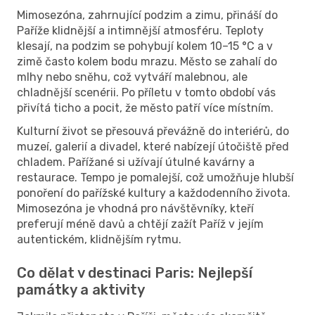
Mimosezóna, zahrnující podzim a zimu, přináší do
Paříže klidnější a intimnější atmosféru. Teploty
klesají, na podzim se pohybují kolem 10–15 °C a v
zimě často kolem bodu mrazu. Město se zahalí do
mlhy nebo sněhu, což vytváří malebnou, ale
chladnější scenérii. Po příletu v tomto období vás
přivítá ticho a pocit, že město patří více místním.
Kulturní život se přesouvá převážně do interiérů, do
muzeí, galerií a divadel, které nabízejí útočiště před
chladem. Pařížané si užívají útulné kavárny a
restaurace. Tempo je pomalejší, což umožňuje hlubší
ponoření do pařížské kultury a každodenního života.
Mimosezóna je vhodná pro návštěvníky, kteří
preferují méně davů a chtějí zažít Paříž v jejím
autentickém, klidnějším rytmu.
Co dělat v destinaci Paris: Nejlepší
památky a aktivity