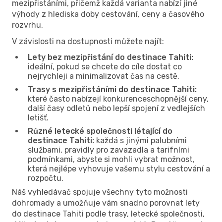
mezipřistáními, přičemž každá varianta nabízí jiné
výhody z hlediska doby cestování, ceny a časového
rozvrhu.
V závislosti na dostupnosti můžete najít:
Lety bez mezipřistání do destinace Tahiti:
ideální, pokud se chcete do cíle dostat co
nejrychleji a minimalizovat čas na cestě.
Trasy s mezipřistáními do destinace Tahiti:
které často nabízejí konkurenceschopnější ceny,
další časy odletů nebo lepší spojení z vedlejších
letišť.
Různé letecké společnosti létající do
destinace Tahiti:
každá s jinými palubními
službami, pravidly pro zavazadla a tarifními
podmínkami, abyste si mohli vybrat možnost,
která nejlépe vyhovuje vašemu stylu cestování a
rozpočtu.
Náš vyhledávač spojuje všechny tyto možnosti
dohromady a umožňuje vám snadno porovnat lety
do destinace Tahiti podle trasy, letecké společnosti,