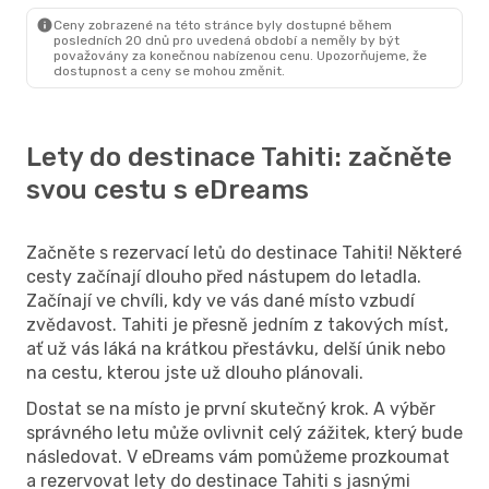
Tahiti
- Los Angeles
Ceny zobrazené na této stránce byly dostupné během
posledních 20 dnů pro uvedená období a neměly by být
považovány za konečnou nabízenou cenu. Upozorňujeme, že
dostupnost a ceny se mohou změnit.
Lety do destinace Tahiti: začněte
svou cestu s eDreams
Začněte s rezervací letů do destinace Tahiti! Některé
cesty začínají dlouho před nástupem do letadla.
Začínají ve chvíli, kdy ve vás dané místo vzbudí
zvědavost. Tahiti je přesně jedním z takových míst,
ať už vás láká na krátkou přestávku, delší únik nebo
na cestu, kterou jste už dlouho plánovali.
Dostat se na místo je první skutečný krok. A výběr
správného letu může ovlivnit celý zážitek, který bude
následovat. V eDreams vám pomůžeme prozkoumat
a rezervovat lety do destinace Tahiti s jasnými