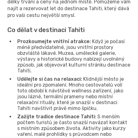
délky trvání a ceny na jednom místě. Pomůžeme vám
najít a rezervovat let do destinace Tahiti, který dává
pro vaši cestu největší smysl.
Co dělat v destinaci Tahiti
Prozkoumejte vnitřní atrakce:
Když je počasí
méně předvídatelné, jsou vnitřní prostory
obzvláště lákavé. Muzea, umělecké galerie,
výstavy a historické budovy nabízejí uvolněný
způsob, jak objevovat kulturní stránku destinace
Tahiti.
Udělejte si čas na relaxaci:
Klidnější město je
ideální pro zpomalení. Mnoho cestovatelů volí
toto období k návštěvě wellness zařízení, jako
jsou lázně, termální prameny nebo místní
relaxační rituály, které je snazší v destinaci
Tahiti navštívit právě mimo špičku.
Zažijte tradice destinace Tahiti:
S menším
počtem turistů je často snazší navázat kontakt
s místním způsobem života. Aktivity jako kurzy
vaření, malé prohlídky s průvodcem nebo