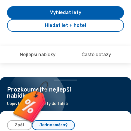
Vyhledat lety
Hledat let + hotel
Nejlepší nabídky
Časté dotazy
Prozkoumejte nejlepší
nabídky
Objevte nejlevnější lety do Tahiti
Zpět
Jednosměrný