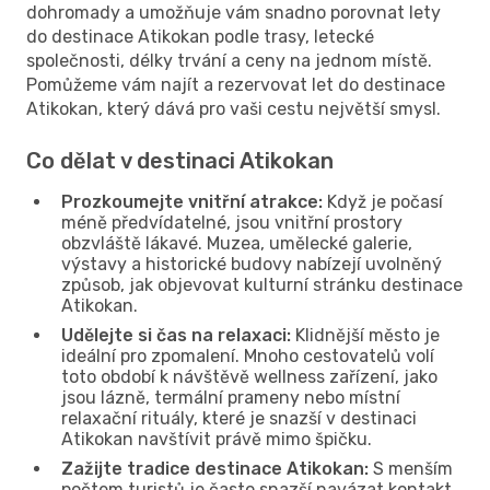
dohromady a umožňuje vám snadno porovnat lety
do destinace Atikokan podle trasy, letecké
společnosti, délky trvání a ceny na jednom místě.
Pomůžeme vám najít a rezervovat let do destinace
Atikokan, který dává pro vaši cestu největší smysl.
Co dělat v destinaci Atikokan
Prozkoumejte vnitřní atrakce:
Když je počasí
méně předvídatelné, jsou vnitřní prostory
obzvláště lákavé. Muzea, umělecké galerie,
výstavy a historické budovy nabízejí uvolněný
způsob, jak objevovat kulturní stránku destinace
Atikokan.
Udělejte si čas na relaxaci:
Klidnější město je
ideální pro zpomalení. Mnoho cestovatelů volí
toto období k návštěvě wellness zařízení, jako
jsou lázně, termální prameny nebo místní
relaxační rituály, které je snazší v destinaci
Atikokan navštívit právě mimo špičku.
Zažijte tradice destinace Atikokan:
S menším
počtem turistů je často snazší navázat kontakt