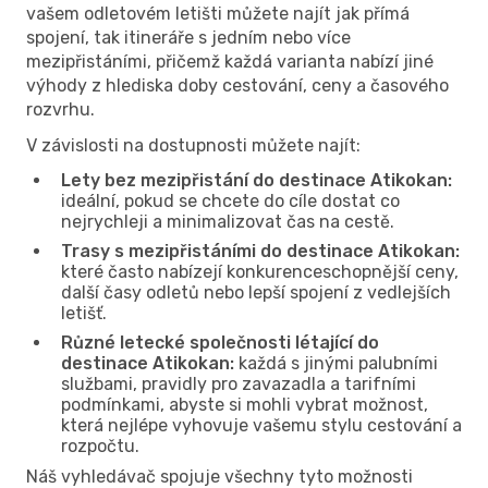
vašem odletovém letišti můžete najít jak přímá
spojení, tak itineráře s jedním nebo více
mezipřistáními, přičemž každá varianta nabízí jiné
výhody z hlediska doby cestování, ceny a časového
rozvrhu.
V závislosti na dostupnosti můžete najít:
Lety bez mezipřistání do destinace Atikokan:
ideální, pokud se chcete do cíle dostat co
nejrychleji a minimalizovat čas na cestě.
Trasy s mezipřistáními do destinace Atikokan:
které často nabízejí konkurenceschopnější ceny,
další časy odletů nebo lepší spojení z vedlejších
letišť.
Různé letecké společnosti létající do
destinace Atikokan:
každá s jinými palubními
službami, pravidly pro zavazadla a tarifními
podmínkami, abyste si mohli vybrat možnost,
která nejlépe vyhovuje vašemu stylu cestování a
rozpočtu.
Náš vyhledávač spojuje všechny tyto možnosti