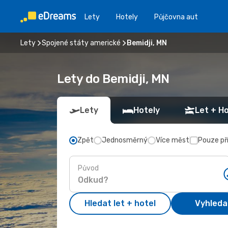
Lety
Hotely
Půjčovna aut
Lety
Spojené státy americké
Bemidji, MN
Lety do Bemidji, MN
Lety
Hotely
Let + Ho
Zpět
Jednosměrný
Více měst
Pouze př
Původ
Hledat let + hotel
Vyhleda