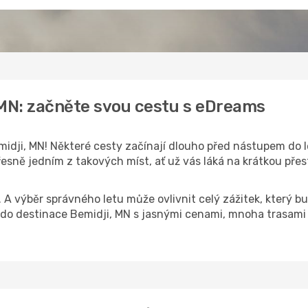
 MN: začněte svou cestu s eDreams
idji, MN! Některé cesty začínají dlouho před nástupem do le
esně jedním z takových míst, ať už vás láká na krátkou přes
k. A výběr správného letu může ovlivnit celý zážitek, který
o destinace Bemidji, MN s jasnými cenami, mnoha trasami 