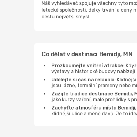
Náš vyhledávač spojuje všechny tyto mož
letecké společnosti, délky trvání a ceny
cestu největší smysl.
Co dělat v destinaci Bemidji, MN
Prozkoumejte vnitřní atrakce:
Když 
výstavy a historické budovy nabízejí
Udělejte si čas na relaxaci:
Klidnější
jsou lázně, termální prameny nebo mís
Zažijte tradice destinace Bemidji, 
jako kurzy vaření, malé prohlídky s 
Zachyťte atmosféru místa Bemidji,
klidnější ulice a méně davů. Je to id