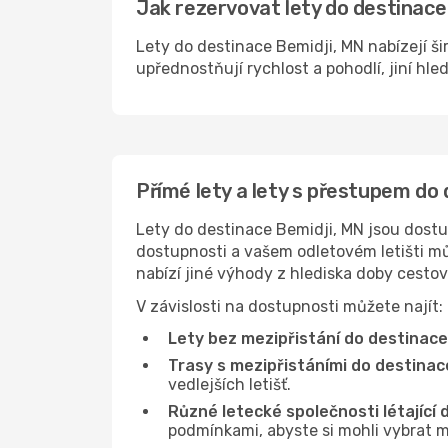
Jak rezervovat lety do destinace
Lety do destinace Bemidji, MN nabízejí ši
upřednostňují rychlost a pohodlí, jiní hle
Přímé lety a lety s přestupem do
Lety do destinace Bemidji, MN jsou dostup
dostupnosti a vašem odletovém letišti můž
nabízí jiné výhody z hlediska doby cesto
V závislosti na dostupnosti můžete najít:
Lety bez mezipřistání do destinace 
Trasy s mezipřistáními do destinace
vedlejších letišť.
Různé letecké společnosti létající 
podmínkami, abyste si mohli vybrat m