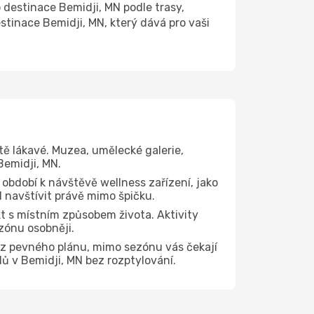
estinace Bemidji, MN podle trasy,
stinace Bemidji, MN, který dává pro vaši
tě lákavé. Muzea, umělecké galerie,
Bemidji, MN.
 období k návštěvě wellness zařízení, jako
N navštívit právě mimo špičku.
t s místním způsobem života. Aktivity
zónu osobněji.
ez pevného plánu, mimo sezónu vás čekají
dů v Bemidji, MN bez rozptylování.