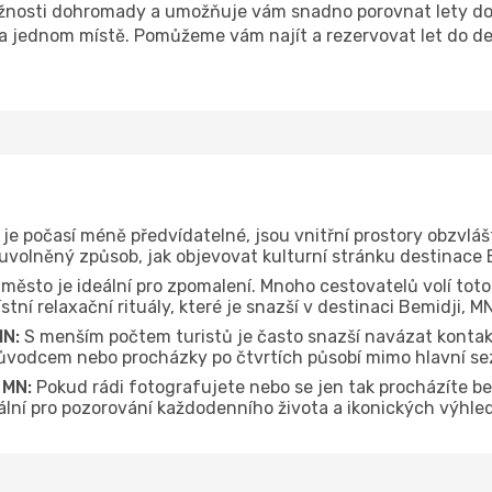
nosti dohromady a umožňuje vám snadno porovnat lety do d
 na jednom místě. Pomůžeme vám najít a rezervovat let do de
je počasí méně předvídatelné, jsou vnitřní prostory obzvláš
 uvolněný způsob, jak objevovat kulturní stránku destinace 
 město je ideální pro zpomalení. Mnoho cestovatelů volí toto
tní relaxační rituály, které je snazší v destinaci Bemidji, M
MN:
S menším počtem turistů je často snazší navázat kontak
průvodcem nebo procházky po čtvrtích působí mimo hlavní se
 MN:
Pokud rádi fotografujete nebo se jen tak procházíte b
eální pro pozorování každodenního života a ikonických výhle