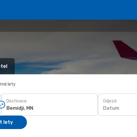
tel
ímé lety
Destinace
Odjezd
Datum
t lety