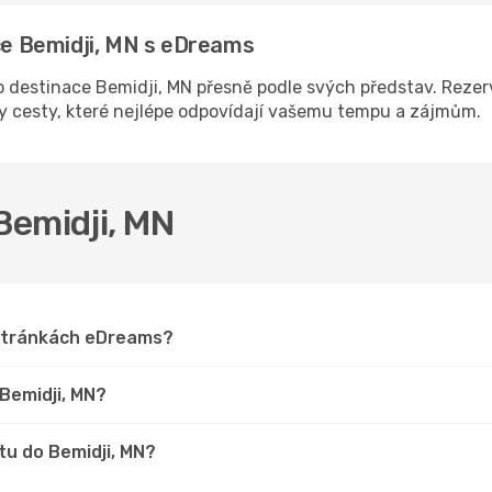
ace Bemidji, MN s eDreams
destinace Bemidji, MN přesně podle svých představ. Rezerv
ny cesty, které nejlépe odpovídají vašemu tempu a zájmům.
 Bemidji, MN
a stránkách eDreams?
 Bemidji, MN?
tu do Bemidji, MN?