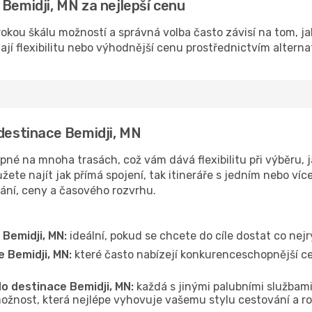
 Bemidji, MN za nejlepší cenu
rokou škálu možností a správná volba často závisí na tom, j
dají flexibilitu nebo výhodnější cenu prostřednictvím alterna
 destinace Bemidji, MN
né na mnoha trasách, což vám dává flexibilitu při výběru, j
ete najít jak přímá spojení, tak itineráře s jedním nebo víc
vání, ceny a časového rozvrhu.
Bemidji, MN:
ideální, pokud se chcete do cíle dostat co nejr
 Bemidji, MN:
které často nabízejí konkurenceschopnější cen
do destinace Bemidji, MN:
každá s jinými palubními službami,
ožnost, která nejlépe vyhovuje vašemu stylu cestování a r